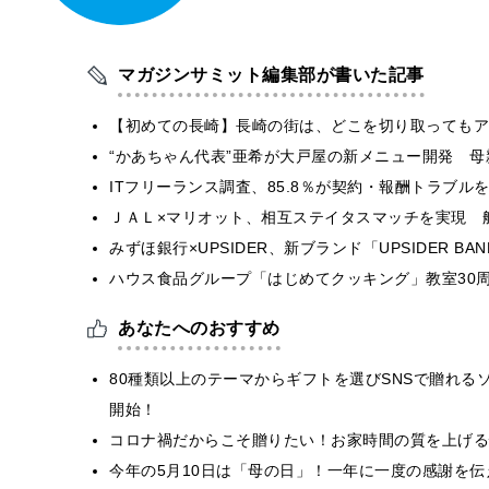
マガジンサミット編集部が書いた記事
【初めての長崎】長崎の街は、どこを切り取ってもア
“かあちゃん代表”亜希が大戸屋の新メニュー開発 
ITフリーランス調査、85.8％が契約・報酬トラブ
ＪＡＬ×マリオット、相互ステイタスマッチを実現 
みずほ銀行×UPSIDER、新ブランド「UPSIDER BANK 
ハウス食品グループ「はじめてクッキング」教室30周
あなたへのおすすめ
80種類以上のテーマからギフトを選びSNSで贈れる
開始！
コロナ禍だからこそ贈りたい！お家時間の質を上げる憧れ
今年の5月10日は「母の日」！一年に一度の感謝を