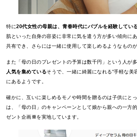
特に
20
代女性の母親は、青春時代にバブルを経験してい
肌といった自身の容姿に非常に気を遣う方が多い傾向に
共有でき、さらには一緒に使用して楽しめるようなもの
また「母の日のプレゼントの予算は数千円」という人が
人気を集めている
そうで、一緒に綺麗になれる“手軽な美
にあるようです。
確かに、互いに楽しめるモノや時間を贈るのは子供にと
は、「母の日」のキャンペーンとして娘から親への一方的
ゼント企画
※
を実地しています。