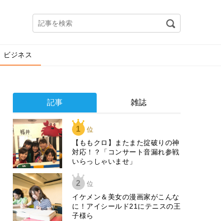
ビジネス
記事
雑誌
1
位
【ももクロ】またまた掟破りの神
対応！？「コンサート音漏れ参戦
いらっしゃいませ」
2
位
イケメン＆美女の漫画家がこんな
に！アイシールド21にテニスの王
子様ら