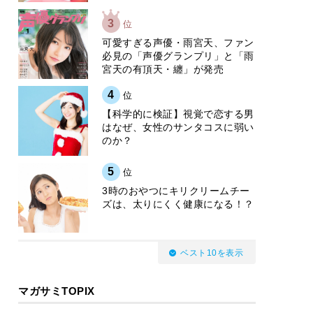
3
位
可愛すぎる声優・雨宮天、ファン
必見の「声優グランプリ」と「雨
宮天の有頂天・纏」が発売
4
位
【科学的に検証】視覚で恋する男
はなぜ、女性のサンタコスに弱い
のか？
5
位
3時のおやつにキリクリームチー
ズは、太りにくく健康になる！？
ベスト10を表示
マガサミTOPIX