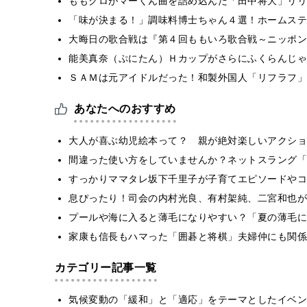
ももクロがマーくん曲を詰め込んだ「田中将大」リリ
「味が決まる！」調味料博士ちゃん４選！ホームステ
大晦日の歌合戦は『第４回ももいろ歌合戦～ニッポン
能美真奈（ぷにたん）Ｈカップがさらにふくらんじゃ
ＳＡＭは元アイドルだった！和製外国人「リフラフ」
あなたへのおすすめ
大人が喜ぶ幼児絵本って？ 親が絶対楽しいアクショ
間違った使い方をしていませんか？ネットスラング「
すっかりママタレ坂下千里子が子育てエピソードやコツを伝
息ぴったり！司会の内村光良、有村架純、二宮和也が
プールや海に入ると薄毛になりやすい？「夏の薄毛に
家康も信長もハマった「囲碁と将棋」夫婦仲にも関係
カテゴリー記事一覧
気候変動の「緩和」と「適応」をテーマとしたイベン