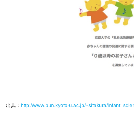
出典：
http://www.bun.kyoto-u.ac.jp/~sitakura/infant_scien