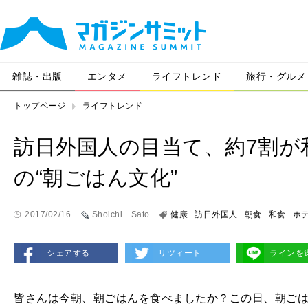
雑誌・出版
エンタメ
ライフトレンド
旅行・グルメ
トップページ
ライフトレンド
訪日外国人の目当て、約7割が
の“朝ごはん文化”
2017/02/16
Shoichi Sato
健康
訪日外国人
朝食
和食
ホ
シェアする
リツィート
ラインを
皆さんは今朝、朝ごはんを食べましたか？この日、朝ご