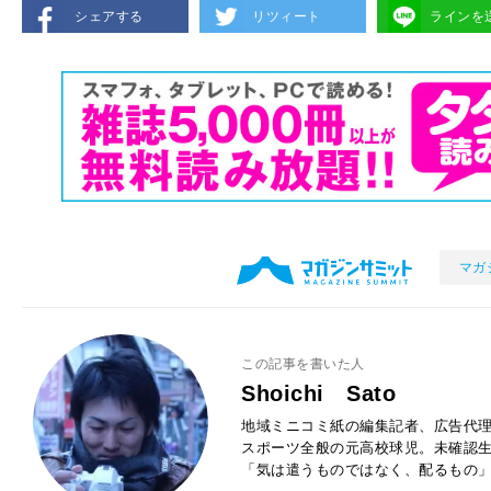
シェアする
リツィート
ラインを
マガ
この記事を書いた人
Shoichi Sato
地域ミニコミ紙の編集記者、広告代
スポーツ全般の元高校球児。未確認生
「気は遣うものではなく、配るもの