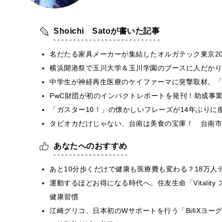
Shoichi Satoが書いた記事
名だたる家具メーカーが集結したオルガテック東京20
横浜開港祭で玉川大学＆玉川学園のブースに人だかり
中学生が神経再生医療のケイファーマに突撃取材。「
PwC財団が初のインパクトレポートを発刊！助成事業
「ガスター10！」の懐かしいフレーズが14年ぶりに
タピオカだけじゃない、台南は美食の宝庫！ 台南市
あなたへのおすすめ
あと10分歩くだけで健康も医療費も変わる？18万人デ
運動するほどお得になる時代へ。住友生命「Vitality ス
健康習慣
江崎グリコ、日本初のWサポートを行う「BifiXヨ