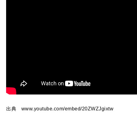
出典 www.youtube.com/embed/20ZWZJgixtw