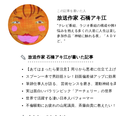
この記事を書いた人
放送作家 石橋アキ江
"テレビ番組、ラジオ番組の構成や脚
悩みを抱える多くの人達に人生は楽
参加作品「神秘に触れる夜」「ＡＤ
ど。"
放送作家 石橋アキ江が書いた記事
【あてはまったら要注意】周りから悪者に仕立て上げ
スプーン一本で男顔筋トレ！顔面偏差値アップに効果
筆跡仕事人が語る、 芸術センスを磨き、運動神経を
実は面白いパラリンピック「アーチェリー」の世界
世界で活躍する凄い日本人パフォーマー
不倫騒動にお疲れの山尾議員、斉藤由貴に教えたい！