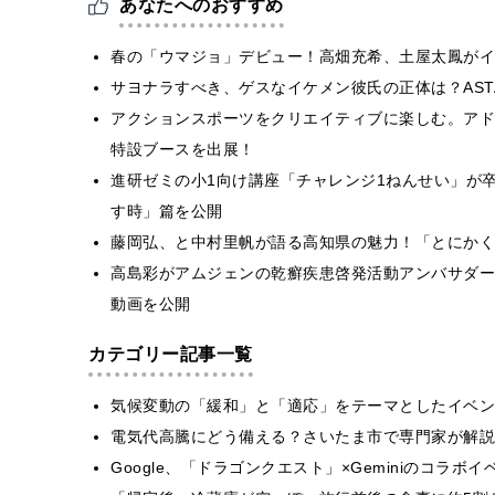
あなたへのおすすめ
春の「ウマジョ」デビュー！高畑充希、土屋太鳳がイ
サヨナラすべき、ゲスなイケメン彼氏の正体は？ASTA
アクションスポーツをクリエイティブに楽しむ。アドビが「MU
特設ブースを出展！
進研ゼミの小1向け講座「チャレンジ1ねんせい」が
す時」篇を公開
藤岡弘、と中村里帆が語る高知県の魅力！「とにかく
高島彩がアムジェンの乾癬疾患啓発活動アンバサダー
動画を公開
カテゴリー記事一覧
気候変動の「緩和」と「適応」をテーマとしたイベン
電気代高騰にどう備える？さいたま市で専門家が解説
Google、「ドラゴンクエスト」×Geminiのコラ