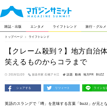
雑誌・出版
エンタメ
ライフトレンド
旅行・グルメ
トップページ
ライフトレンド
【クレーム殺到？】地方自治体B
笑えるものからコラまで
2016/11/20
放送作家 石橋アキ江
話題
動画
地方PR
BUZZ
シェアする
リツィート
ラインを
英語のスラングで「噂」を意味する言葉「buzz」が元