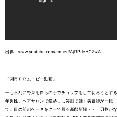
出典 www.youtube.com/embed/AjRPdeHCZwA
『関市ＰＲムービー動画』
一心不乱に野菜を自らの手でチョップをして切ろうとす
年男性、ヘアサロンで鏡越しに笑顔で話す美容師が一転
で、目の前のケーキをグーで殴る新郎新婦・・・刃物が