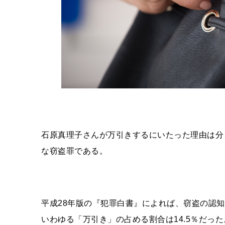
石原真理子さんが万引きするにいたった理由は分
な窃盗罪である。
平成
28
年版の『犯罪白書』によれば、窃盗の認知
いわゆる「万引き」の占める割合は
14.5
％だった