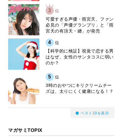
3
位
可愛すぎる声優・雨宮天、ファン
必見の「声優グランプリ」と「雨
宮天の有頂天・纏」が発売
4
位
【科学的に検証】視覚で恋する男
はなぜ、女性のサンタコスに弱い
のか？
5
位
3時のおやつにキリクリームチー
ズは、太りにくく健康になる！？
ベスト10を表示
マガサミTOPIX