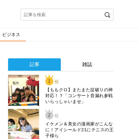
ビジネス
記事
雑誌
1
位
【ももクロ】またまた掟破りの神
対応！？「コンサート音漏れ参戦
いらっしゃいませ」
2
位
イケメン＆美女の漫画家がこんな
に！アイシールド21にテニスの王
子様ら