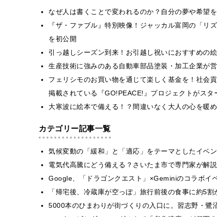
なぜ人は書くことで変われるのか？自分の夢や希望を
『ザ・ファブル』特別映像！ジャッカル富岡の「リズ
を初公開
引っ越しシーズン到来！お引越し祝いにおすすめの絵
生産技術に強みのある自動車部品塗装・加工企業が営
フェリシモのお買い物を通じて楽しく基金を！社会貢
掲載されている『GO!PEACE!』プロジェクトがスタ
大寒波に絵本で備える！？間違いなく大人の心を暖め
カテゴリー記事一覧
気候変動の「緩和」と「適応」をテーマとしたイベン
電気代高騰にどう備える？さいたま市で専門家が解説
Google、「ドラゴンクエスト」×Geminiのコラ
「帰宅後、冷蔵庫が空っぽ」旅行前後の食事に約5割
5000本のひまわりが街づくりの入口に。習志野・鷺