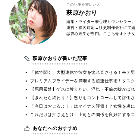
この記事を書いた人
萩原かおり
編集・ライター兼心理カウンセラー。
運営・顧客対応→社史制作会社にて編
恋愛心理学が専門。こじらせオトナ
萩原かおりが書いた記事
「体で聞く」大型連休で彼女を惚れ直させる！モテ男
プレミアムフライデーを満喫する超速仕事術！タスク
【悪用厳禁】ゲスに教えたい、浮気・不倫の嘘がばれ
【きれたら終わり！】怒りをコントロールして評価さ
「今日はおごるよ！」はマイナス評価！？女性を虜に
これだけは押さえとけ！上司との関係を良好にするコ
あなたへのおすすめ