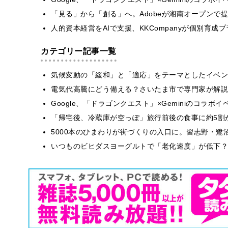
「見る」から「創る」へ。Adobeが湘南オープンで
人的資本経営をAIで支援、KKCompanyが個別育成
カテゴリー記事一覧
気候変動の「緩和」と「適応」をテーマとしたイベン
電気代高騰にどう備える？さいたま市で専門家が解説
Google、「ドラゴンクエスト」×Geminiのコラ
「帰宅後、冷蔵庫が空っぽ」旅行前後の食事に約5割
5000本のひまわりが街づくりの入口に。習志野・鷺
いつものビヒダスヨーグルトで「老化速度」が低下？