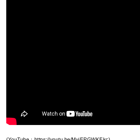
(YouTube：https://youtu.be/MviEPGWKEkc)