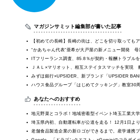
マガジンサミット編集部が書いた記事
【初めての長崎】長崎の街は、どこを切り取ってもア
“かあちゃん代表”亜希が大戸屋の新メニュー開発 
ITフリーランス調査、85.8％が契約・報酬トラブ
ＪＡＬ×マリオット、相互ステイタスマッチを実現 
みずほ銀行×UPSIDER、新ブランド「UPSIDER BANK 
ハウス食品グループ「はじめてクッキング」教室30周
あなたへのおすすめ
地元野菜とコラボ！地域密着型イベント埼玉工業大学
埼玉県内初、自動運転車が公道を走る！ 12月1日よ
老舗食品製造企業の新ロゴができるまで。産学連携プ
Google、「ドラゴンクエスト」×Geminiのコラ