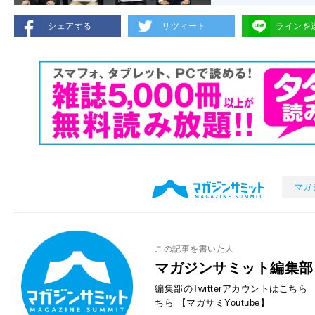
シェアする
リツィート
ラインを
マガ
この記事を書いた人
マガジンサミット編集部
編集部のTwitterアカウントはこちら
ちら
【マガサミYoutube】