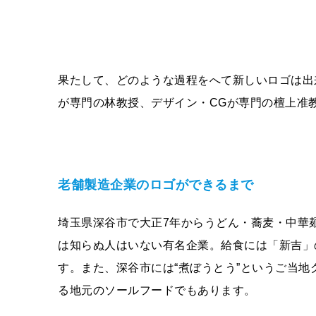
果たして、どのような過程をへて新しいロゴは出
が専門
の林
教授
、
デザイン・
CG
が専門の
檀上
准
老舗製造企業のロゴができるまで
埼玉県深谷市で大正7年からうどん・蕎麦・中華
は知らぬ人はいない有名企業。給食には「新吉」
す。また、深谷市には“煮ぼうとう”というご当地
る地元のソールフードでもあります。