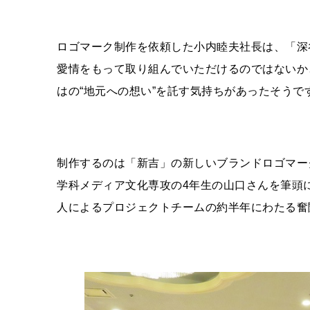
ロゴマーク制作を依頼した小内睦夫社長は、「深
愛情をもって取り組んでいただけるのではないか
はの“地元への想い”を託す気持ちがあったそうで
制作するのは「新吉」の新しいブランドロゴマー
学
科
メディア文化専攻
の
4
年生の山口さんを筆頭
人
による
プロジェクトチーム
の約半年にわたる奮