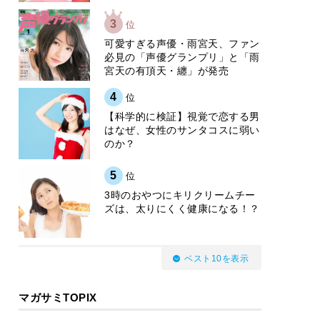
3
位
可愛すぎる声優・雨宮天、ファン
必見の「声優グランプリ」と「雨
宮天の有頂天・纏」が発売
4
位
【科学的に検証】視覚で恋する男
はなぜ、女性のサンタコスに弱い
のか？
5
位
3時のおやつにキリクリームチー
ズは、太りにくく健康になる！？
ベスト10を表示
マガサミTOPIX