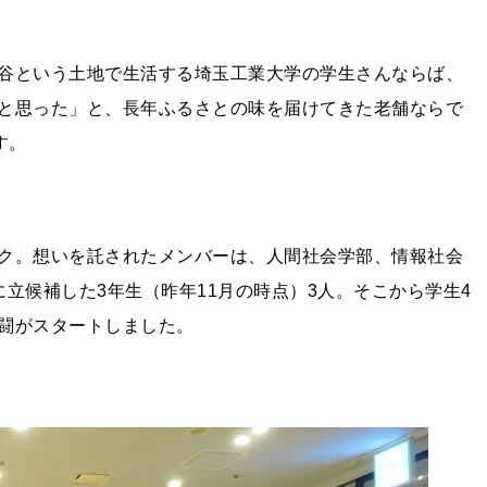
谷という土地で生活する埼玉工業大学の学生さんならば、
と思った」と、長年ふるさとの味を届けてきた老舗ならで
す。
ク。想いを託されたメンバーは、人間社会学部、情報社会
に立候補した
3
年生（昨年
11
月の時点）
3
人。そこから学生
4
闘がスタートしました。