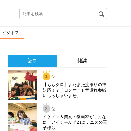
ビジネス
記事
雑誌
1
位
【ももクロ】またまた掟破りの神
対応！？「コンサート音漏れ参戦
いらっしゃいませ」
2
位
イケメン＆美女の漫画家がこんな
に！アイシールド21にテニスの王
子様ら