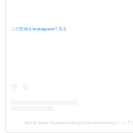
この投稿をInstagramで見る
World Skate Skateboarding(@worldskatesb)がシ