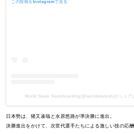
この投稿をInstagramで見る
World Skate Skateboarding(@worldskatesb)がシ
日本勢は、猪又凑哉と永原悠路が準決勝に進出。
決勝進出をかけて、次世代選手たちによる激しい技の応