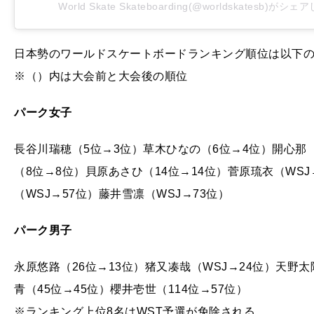
World Skate Skateboarding(@worldskatesb)がシ
日本勢のワールドスケートボードランキング順位は以下
※（）内は大会前と大会後の順位
パーク女子
長谷川瑞穂（5位→3位）草木ひなの（6位→4位）開心那
（8位→8位）貝原あさひ（14位→14位）菅原琉衣（WSJ
（WSJ→57位）藤井雪凛（WSJ→73位）
パーク男子
永原悠路（26位→13位）猪又凑哉（WSJ→24位）天野太
青（45位→45位）櫻井壱世（114位→57位）
※ランキング上位8名はWST予選が免除される。