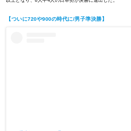
以上となり、8人中4人の日本勢が決勝に進出した。
【ついに720や900の時代に/男子準決勝】