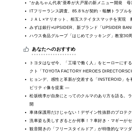
“かあちゃん代表”亜希が大戸屋の新メニュー開発 
ITフリーランス調査、85.8％が契約・報酬トラブ
ＪＡＬ×マリオット、相互ステイタスマッチを実現 
みずほ銀行×UPSIDER、新ブランド「UPSIDER BANK 
ハウス食品グループ「はじめてクッキング」教室30周
あなたへのおすすめ
トヨタはなぜ今、「工場で働く人」をヒーローにする
クト「TOYOTA FACTORY HEROES DIRECTORS
ヒョンデ、感性と革新が交差する「INSTEROID」を初公開― 
ビリティ像を提案 ―
松坂桃李が自身にとってのクルマのあり方を語る。ライフ
開
車体保護用だけじゃない！デザイン性抜群のプロテク
洗車姿も美しすぎるとか何事！？車好き・マギーがセ
観音開きの「フリースタイルドア」が特徴的なマツダの