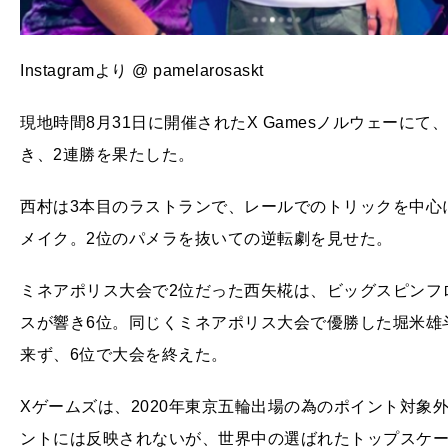
Instagramより @ pamelarosaskt
現地時間8月31日に開催されたX Gamesノルウェーに
き、2連勝を果たした。
西村は3本目のラストランで、レールでのトリックを中心
メイク。2位のパメラを抜いての逆転劇を見せた。
ミネアポリス大会で2位だった西矢椛は、ビッグスピンフ
スが響き6位。同じくミネアポリス大会で優勝した堀米雄
来ず、6位で大会を終えた。
Xゲームズは、2020年東京五輪出場の為のポイント対象
ントには反映されないが、世界中の選ばれたトップスケ