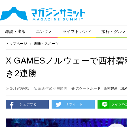
雑誌・出版
エンタメ
ライフトレンド
旅行・グルメ
トップページ
趣味・スポーツ
X GAMESノルウェーで西村
き2連勝
2019/09/01
放送作家 小嶋勝美
スケートボード
西村碧莉
堀
シェアする
リツィート
ラインを