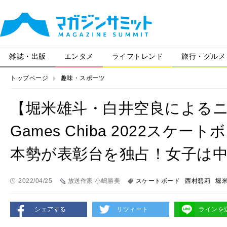
雑誌・出版
エンタメ
ライフトレンド
旅行・グルメ
トップページ
趣味・スポーツ
【堀米雄斗・白井空良によるニ
Games Chiba 2022ス
本勢が表彰台を独占！女子は
2022/04/25
放送作家 小嶋勝美
スケートボード
西村碧莉
堀
シェアする
リツィート
ラインを