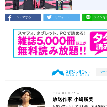
シェアする
リツィート
ラインを
マガ
この記事を書いた人
放送作家 小嶋勝美
お笑い芸人として活動後、放送作家に