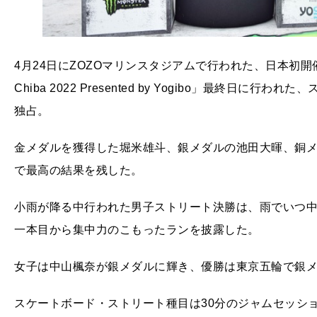
4月24日にZOZOマリンスタジアムで行われた、日本初開
Chiba 2022 Presented by Yogibo」最終
独占。
金メダルを獲得した堀米雄斗、銀メダルの池田大暉、銅メ
で最高の結果を残した。
小雨が降る中行われた男子ストリート決勝は、雨でいつ
一本目から集中力のこもったランを披露した。
女子は中山楓奈が銀メダルに輝き、優勝は東京五輪で銀
スケートボード・ストリート種目は30分のジャムセッシ