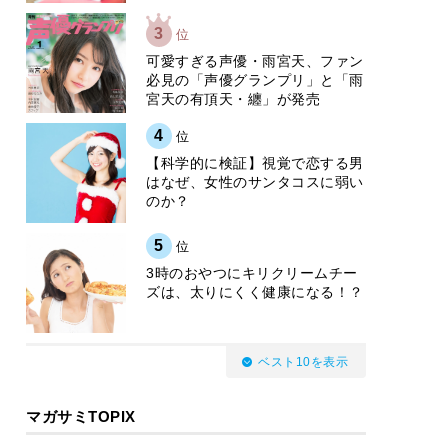
3
位
可愛すぎる声優・雨宮天、ファン
必見の「声優グランプリ」と「雨
宮天の有頂天・纏」が発売
4
位
【科学的に検証】視覚で恋する男
はなぜ、女性のサンタコスに弱い
のか？
5
位
3時のおやつにキリクリームチー
ズは、太りにくく健康になる！？
ベスト10を表示
マガサミTOPIX