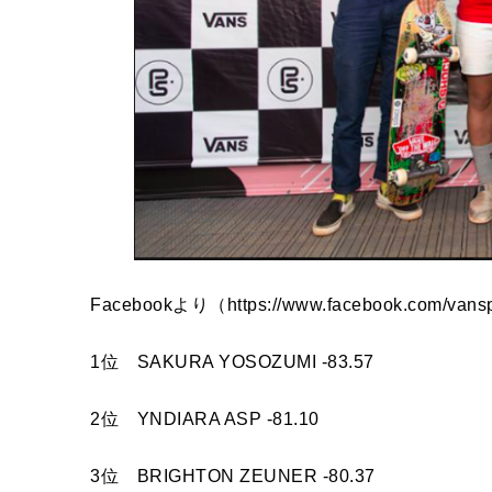
Facebookより（https://www.facebook.com/vansp
1位 SAKURA YOSOZUMI -83.57
2位 YNDIARA ASP -81.10
3位 BRIGHTON ZEUNER -80.37