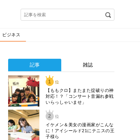
ビジネス
記事
雑誌
1
位
【ももクロ】またまた掟破りの神
対応！？「コンサート音漏れ参戦
いらっしゃいませ」
2
位
イケメン＆美女の漫画家がこんな
に！アイシールド21にテニスの王
子様ら