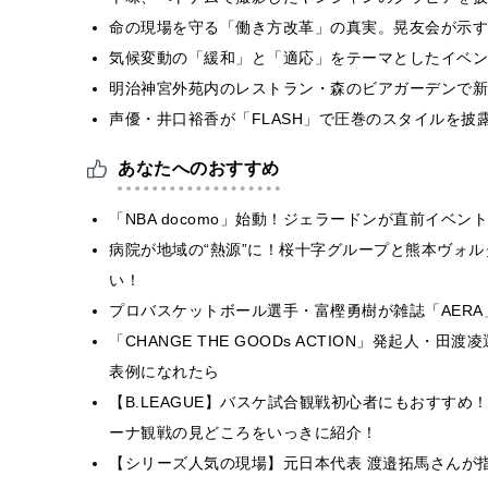
​命の現場を守る「働き方改革」の真実。晃友会が示
気候変動の「緩和」と「適応」をテーマとしたイベン
明治神宮外苑内のレストラン・森のビアガーデンで新
声優・井口裕香が「FLASH」で圧巻のスタイルを披
あなたへのおすすめ
「NBA docomo」始動！ジェラードンが直前イベ
病院が地域の“熱源”に！桜十字グループと熊本ヴォ
い！
プロバスケットボール選手・富樫勇樹が雑誌「AER
「CHANGE THE GOODs ACTION」発起人・
表例になれたら
【B.LEAGUE】バスケ試合観戦初心者にもおすす
ーナ観戦の見どころをいっきに紹介！
【シリーズ人気の現場】元日本代表 渡邉拓馬さんが