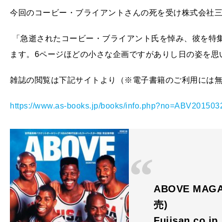
今回のコービー・ブライアントさんの死を受け株式会社
「急逝されたコービー・ブライアント氏を悼み、彼を特
ます。6ページほどの小さな企画ですがありし日の姿を思
雑誌の閲覧は下記サイトより（※電子書籍のご利用には
https://www.as-books.jp/books/info.php?no=ABV201503
ABOVE MAGA
売)
Fujisan.co.j