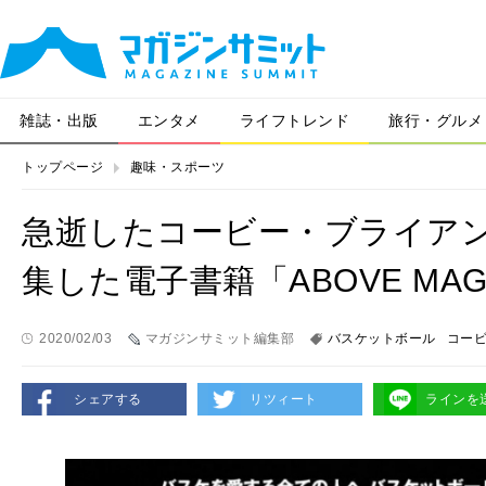
雑誌・出版
エンタメ
ライフトレンド
旅行・グルメ
トップページ
趣味・スポーツ
急逝したコービー・ブライア
集した電子書籍「ABOVE MAGA
2020/02/03
マガジンサミット編集部
バスケットボール
コー
シェアする
リツィート
ラインを