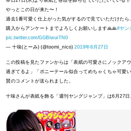
本日27日(木)より表紙と巻頭を飾らせていただいているヤング
やっとこの日が来た〜！
過去1番可愛く仕上がった気がするので見ていただけたら…
購入からアンケートまでよろしくお願いします🙏🙏
#ヤン
pic.twitter.com/GGBiwuiTN0
— 十味(とーみ) (@toomi_nico)
2019年6月27日
この投稿を見たファンからは「表紙の可愛さにノックア
過ぎてるよ」「ポニーテール似合ってめちゃくちゃ可愛
賛のコメントが送られました。
十味さんが表紙を飾る「週刊ヤングジャンプ」は6月27