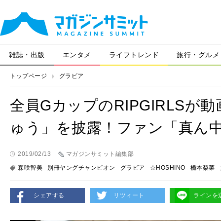
雑誌・出版
エンタメ
ライフトレンド
旅行・グルメ
トップページ
グラビア
全員GカップのRIPGIRLS
ゅう」を披露！ファン「真ん
2019/02/13
マガジンサミット編集部
森咲智美
別冊ヤングチャンピオン
グラビア
☆HOSHINO
橋本梨菜
シェアする
リツィート
ラインを