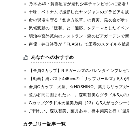
乃木坂46・賀喜遥香が週刊少年チャンピオンに登場
十味、ベトナムで撮影したヤンジャンのグラビアを披
​命の現場を守る「働き方改革」の真実。晃友会が示
気候変動の「緩和」と「適応」をテーマとしたイベン
明治神宮外苑内のレストラン・森のビアガーデンで新
声優・井口裕香が「FLASH」で圧巻のスタイルを披
あなたへのおすすめ
【全員Gカップ】RIPガールズのバレンタインプレ
【動画】総バスト445cmの「リップガールズ」5人
全員Gカップ！犬童、☆HOSHINO、葉月らリップガ
並ぶ谷間に囲まれたい…。森咲智美らグラドル5人の
Gカップグラドル犬童美乃梨（23）ら5人がセクシー
戸田れい、森咲智美、葉月あや、橋本梨菜と行く“温泉旅
カテゴリー記事一覧