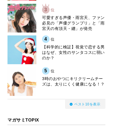
3
位
可愛すぎる声優・雨宮天、ファン
必見の「声優グランプリ」と「雨
宮天の有頂天・纏」が発売
4
位
【科学的に検証】視覚で恋する男
はなぜ、女性のサンタコスに弱い
のか？
5
位
3時のおやつにキリクリームチー
ズは、太りにくく健康になる！？
ベスト10を表示
マガサミTOPIX