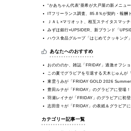
“かあちゃん代表”亜希が大戸屋の新メニュ
ITフリーランス調査、85.8％が契約・報
ＪＡＬ×マリオット、相互ステイタスマッ
みずほ銀行×UPSIDER、新ブランド「UPSIDER
ハウス食品グループ「はじめてクッキング」
あなたへのおすすめ
おのののか、雑誌「FRIDAY」過激オフ
この夏でグラビアを引退する天木じゅんが「
東雲うみが「FRIDAY GOLD 2026 S
豊田ルナが「FRIDAY」のグラビアに登
羽瀬レイナが「FRIDAY」のグラビアに初
志田音々が「FRIDAY」の表紙＆グラビ
カテゴリー記事一覧