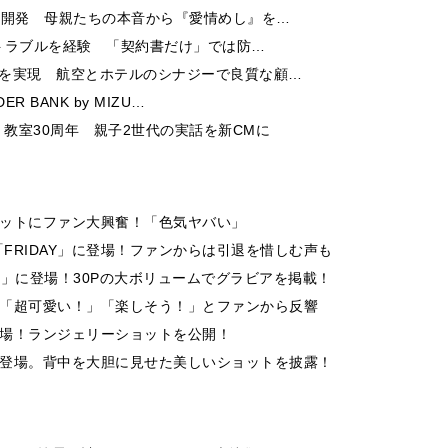
ー開発 母親たちの本音から『愛情めし』を…
酬トラブルを経験 「契約書だけ」では防…
チを実現 航空とホテルのシナジーで良質な顧…
 BANK by MIZU…
教室30周年 親子2世代の実話を新CMに
ショットにファン大興奮！「色気ヤバい」
FRIDAY」に登場！ファンからは引退を惜しむ声も
ummer」に登場！30Pの大ボリュームでグラビアを掲載！
場！「超可愛い！」「楽しそう！」とファンから反響
登場！ランジェリーショットを公開！
アに登場。背中を大胆に見せた美しいショットを披露！