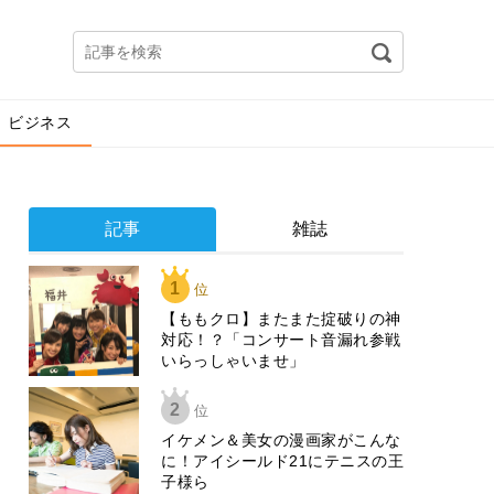
ビジネス
記事
雑誌
1
位
【ももクロ】またまた掟破りの神
対応！？「コンサート音漏れ参戦
いらっしゃいませ」
2
位
イケメン＆美女の漫画家がこんな
に！アイシールド21にテニスの王
子様ら