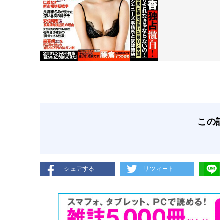
この
シェアする
リツィート