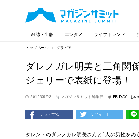
雑誌・出版
エンタメ
ライフトレンド
トップページ
グラビア
ダレノガレ明美と三角関
ジェリーで表紙に登場！
2016/09/02
マガジンサミット編集部
FRIDAY
おの
シェアする
リツィート
タレントのダレノガレ明美さんと1人の男性をめ