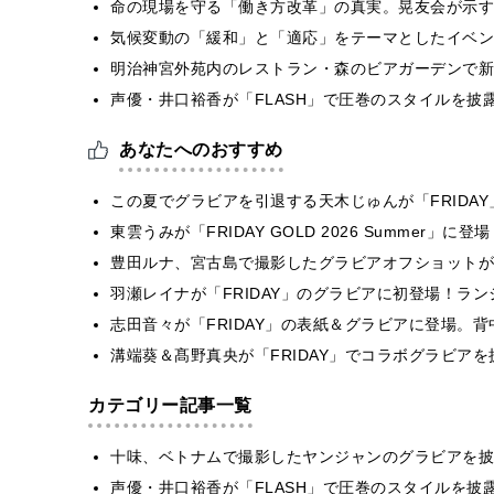
​命の現場を守る「働き方改革」の真実。晃友会が示
気候変動の「緩和」と「適応」をテーマとしたイベン
明治神宮外苑内のレストラン・森のビアガーデンで新
声優・井口裕香が「FLASH」で圧巻のスタイルを披
あなたへのおすすめ
この夏でグラビアを引退する天木じゅんが「FRIDA
東雲うみが「FRIDAY GOLD 2026 Summer
豊田ルナ、宮古島で撮影したグラビアオフショットが
羽瀬レイナが「FRIDAY」のグラビアに初登場！ラ
志田音々が「FRIDAY」の表紙＆グラビアに登場。
溝端葵＆髙野真央が「FRIDAY」でコラボグラビア
カテゴリー記事一覧
十味、ベトナムで撮影したヤンジャンのグラビアを披
声優・井口裕香が「FLASH」で圧巻のスタイルを披