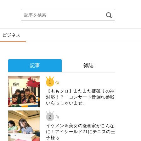
ビジネス
記事
雑誌
1
位
【ももクロ】またまた掟破りの神
対応！？「コンサート音漏れ参戦
いらっしゃいませ」
2
位
イケメン＆美女の漫画家がこんな
に！アイシールド21にテニスの王
子様ら