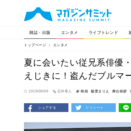
雑誌・出版
エンタメ
ライフトレンド
トップページ
エンタメ
夏に会いたい従兄系俳優・
えじきに！盗んだブルマ
2019/08/09
石井隼人
映画
飯豊まりえ
舞台挨拶
シェアする
リツィート