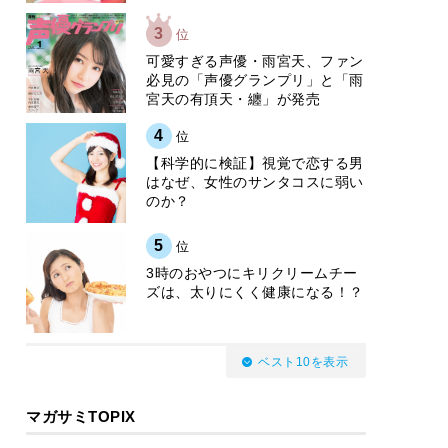
3
位
可愛すぎる声優・雨宮天、ファン
必見の「声優グランプリ」と「雨
宮天の有頂天・纏」が発売
4
位
【科学的に検証】視覚で恋する男
はなぜ、女性のサンタコスに弱い
のか？
5
位
3時のおやつにキリクリームチー
ズは、太りにくく健康になる！？
ベスト10を表示
マガサミTOPIX