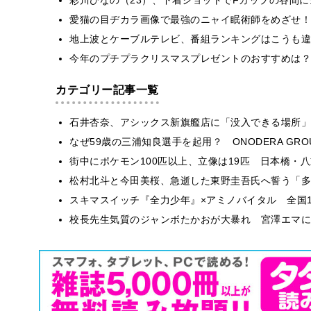
愛猫の目ヂカラ画像で最強のニャイ眠術師をめざせ！
地上波とケーブルテレビ、番組ランキングはこうも違う！
今年のプチプラクリスマスプレゼントのおすすめは？
カテゴリー記事一覧
石井杏奈、アシックス新旗艦店に「没入できる場所」
なぜ59歳の三浦知良選手を起用？ ONODERA GR
街中にポケモン100匹以上、立像は19匹 日本橋・八
松村北斗と今田美桜、急逝した東野圭吾氏へ誓う「多
スキマスイッチ『全力少年』×アミノバイタル 全国1
校長先生気質のジャンボたかおが大暴れ 宮澤エマに