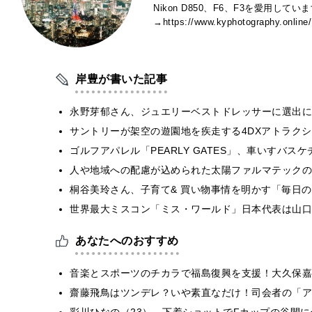
Nikon D850、F6、F3を愛用し
→https://www.kyphotography.online/
岸豊が書いた記事
永野芽郁さん、ジュエリーベストドレッサーに選出に
サントリーが架空の遊園地を疾走する4DXアトラク
ゴルフアパレル「PEARLY GATES」、車いすバ
人や地域への配慮が込められた太陽ファルマテックの福
桐谷美玲さん、子育て& 買い物事情を明かす「毎日
世界最大ミスコン「ミス・ワールド」日本代表は山口
あなたへのおすすめ
音楽とスポーツのチカラで福島復興を支援！大久保嘉人
齋藤飛鳥はツンデレ？いや素直なだけ！司会者の「ア
彩川ひなの（23）、下着ショットでFカップの谷間