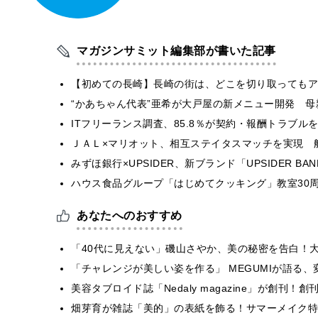
マガジンサミット編集部が書いた記事
【初めての長崎】長崎の街は、どこを切り取ってもア
“かあちゃん代表”亜希が大戸屋の新メニュー開発 
ITフリーランス調査、85.8％が契約・報酬トラブ
ＪＡＬ×マリオット、相互ステイタスマッチを実現 
みずほ銀行×UPSIDER、新ブランド「UPSIDER BANK 
ハウス食品グループ「はじめてクッキング」教室30周
あなたへのおすすめ
「40代に見えない」磯山さやか、美の秘密を告白！
「チャレンジが美しい姿を作る」 MEGUMIが語る
美容タブロイド誌「Nedaly magazine」が創刊
畑芽育が雑誌「美的」の表紙を飾る！サマーメイク特