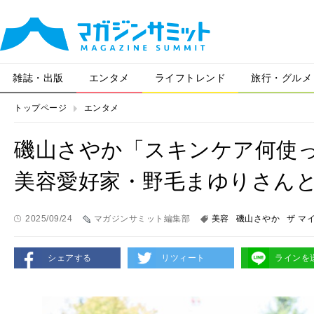
雑誌・出版
エンタメ
ライフトレンド
旅行・グルメ
トップページ
エンタメ
磯山さやか「スキンケア何使
美容愛好家・野毛まゆりさん
2025/09/24
マガジンサミット編集部
美容
磯山さやか
ザ マ
シェアする
リツィート
ラインを