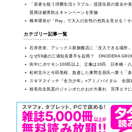
「若者を狙う消費生活トラブル」賃貸住居の退去や美
質商法被害防止キャンペーンを実施
橋本環奈が「Ray」で大人の女性の色気を見せる！
カテゴリー記事一覧
石井杏奈、アシックス新旗艦店に「没入できる場所」
なぜ59歳の三浦知良選手を起用？ ONODERA GR
街中にポケモン100匹以上、立像は19匹 日本橋・八
松村北斗と今田美桜、急逝した東野圭吾氏へ誓う「多
スキマスイッチ『全力少年』×アミノバイタル 全国1
校長先生気質のジャンボたかおが大暴れ 宮澤エマに