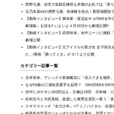
西野七瀬、自宅で金勘定練習も本物のお札では「滑り
元乃木坂46の西野七瀬、初体験を告白！新境地開拓で
【動画インタビュー】脚本家・渡辺あや がSNSを
劇場版』を語る‼ いよいよ４月10日から劇場公開‼
【動画インタビュー】武田玲奈、水中ニーソに挑戦「
劇場公開
【動画インタビュー】元アイドルの美少女 女子高生
た」/映画『踊ってミタ』が３/７より公開
カテゴリー記事一覧
石井杏奈、アシックス新旗艦店に「没入できる場所」
なぜ59歳の三浦知良選手を起用？ ONODERA GR
街中にポケモン100匹以上、立像は19匹 日本橋・八
松村北斗と今田美桜、急逝した東野圭吾氏へ誓う「多
スキマスイッチ『全力少年』×アミノバイタル 全国1
校長先生気質のジャンボたかおが大暴れ 宮澤エマに