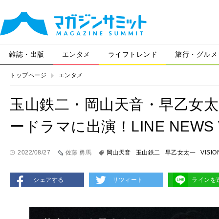
雑誌・出版
エンタメ
ライフトレンド
旅行・グルメ
トップページ
エンタメ
玉山鉄二・岡山天音・早乙女
ードラマに出演！LINE NEWS 
2022/08/27
佐藤 勇馬
岡山天音
玉山鉄二
早乙女太一
VISIO
シェアする
リツィート
ラインを