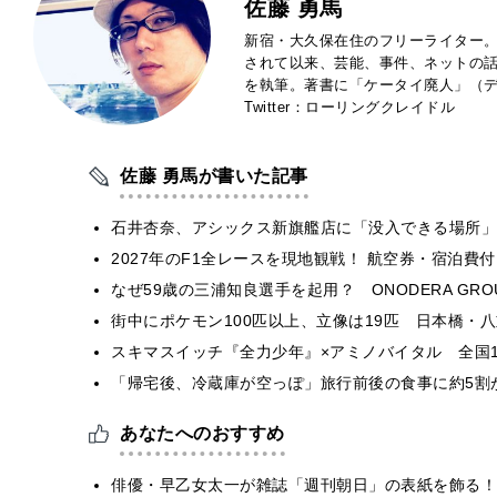
佐藤 勇馬
新宿・大久保在住のフリーライター。
されて以来、芸能、事件、ネットの
を執筆。著書に「ケータイ廃人」（デ
Twitter：ローリングクレイドル
佐藤 勇馬が書いた記事
石井杏奈、アシックス新旗艦店に「没入できる場所」
2027年のF1全レースを現地観戦！ 航空券・宿泊
なぜ59歳の三浦知良選手を起用？ ONODERA GR
街中にポケモン100匹以上、立像は19匹 日本橋・八
スキマスイッチ『全力少年』×アミノバイタル 全国1
「帰宅後、冷蔵庫が空っぽ」旅行前後の食事に約5割
あなたへのおすすめ
俳優・早乙女太一が雑誌「週刊朝日」の表紙を飾る！