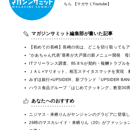
ちら
【マガサミYoutube】
マガジンサミット編集部が書いた記事
【初めての長崎】長崎の街は、どこを切り取ってもア
“かあちゃん代表”亜希が大戸屋の新メニュー開発 
ITフリーランス調査、85.8％が契約・報酬トラブ
ＪＡＬ×マリオット、相互ステイタスマッチを実現 
みずほ銀行×UPSIDER、新ブランド「UPSIDER BANK 
ハウス食品グループ「はじめてクッキング」教室30周
あなたへのおすすめ
ニジマス・来栖りんがヤンジャンのグラビアに登場し
26時のマスカレイド・来栖りん（20）がファッシ