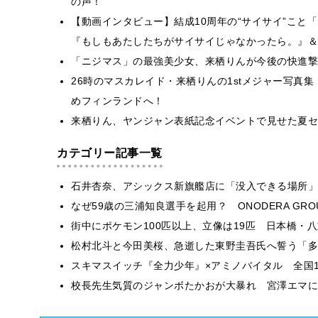
の声！
【動画インタビュー】結成10周年の“サイサイ”こと「SI
『もしもあたしたちがサイサイじゃなかったら。』＆『HER
「ニジマス」の最強美少女、来栖りんが今後の快進撃
26時のマスカレイド・来栖りんの1stメジャー写真集
めフィンランドへ！
来栖りん、ヤンジャン表紙記念イベントで見せた夏セ
カテゴリー記事一覧
石井杏奈、アシックス新旗艦店に「没入できる場所」
なぜ59歳の三浦知良選手を起用？ ONODERA GR
街中にポケモン100匹以上、立像は19匹 日本橋・八
松村北斗と今田美桜、急逝した東野圭吾氏へ誓う「多
スキマスイッチ『全力少年』×アミノバイタル 全国1
校長先生気質のジャンボたかおが大暴れ 宮澤エマに