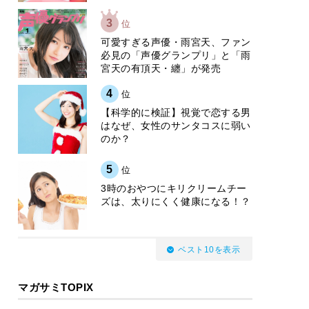
3
位
可愛すぎる声優・雨宮天、ファン
必見の「声優グランプリ」と「雨
宮天の有頂天・纏」が発売
4
位
【科学的に検証】視覚で恋する男
はなぜ、女性のサンタコスに弱い
のか？
5
位
3時のおやつにキリクリームチー
ズは、太りにくく健康になる！？
ベスト10を表示
マガサミTOPIX