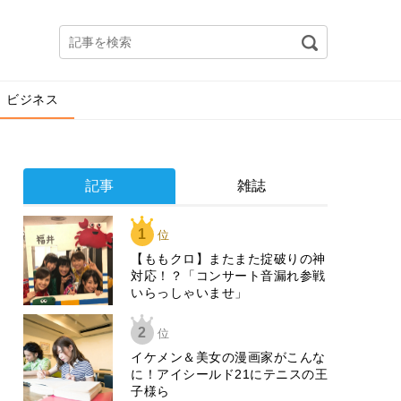
ビジネス
記事
雑誌
1
位
【ももクロ】またまた掟破りの神
対応！？「コンサート音漏れ参戦
いらっしゃいませ」
2
位
イケメン＆美女の漫画家がこんな
に！アイシールド21にテニスの王
子様ら