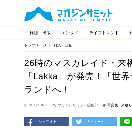
雑誌・出版
エンタメ
ライフトレンド
トップページ
雑誌・出版
26時のマスカレイド・来栖
「Lakka」が発売！「
ランドへ！
2019/10/30
マガジンサミット編集部
写真集
来栖
シェアする
リツィート