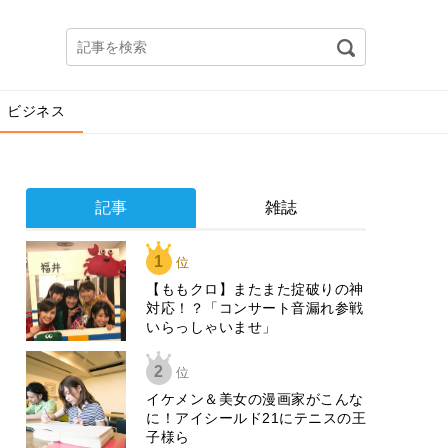
ビジネス
記事
雑誌
1
位
【ももクロ】またまた掟破りの神
対応！？「コンサート音漏れ参戦
いらっしゃいませ」
2
位
イケメン＆美女の漫画家がこんな
に！アイシールド21にテニスの王
子様ら