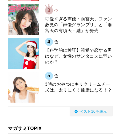
3
位
可愛すぎる声優・雨宮天、ファン
必見の「声優グランプリ」と「雨
宮天の有頂天・纏」が発売
4
位
【科学的に検証】視覚で恋する男
はなぜ、女性のサンタコスに弱い
のか？
5
位
3時のおやつにキリクリームチー
ズは、太りにくく健康になる！？
ベスト10を表示
マガサミTOPIX