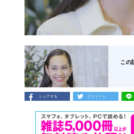
この
シェアする
リツィート