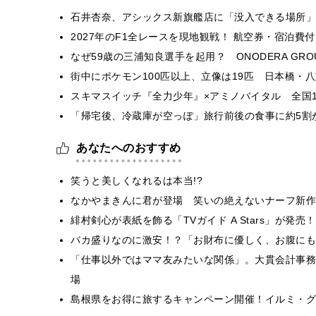
石井杏奈、アシックス新旗艦店に「没入できる場所」
2027年のF1全レースを現地観戦！ 航空券・宿泊
なぜ59歳の三浦知良選手を起用？ ONODERA GR
街中にポケモン100匹以上、立像は19匹 日本橋・八
スキマスイッチ『全力少年』×アミノバイタル 全国1
「帰宅後、冷蔵庫が空っぽ」旅行前後の食事に約5割
あなたへのおすすめ
笑うと美しくなれるは本当!?
なかやまきんに君が登場 笑いの絶えないナーフ新作
緋村剣心が表紙を飾る「TVガイド A Stars」が発
バカ盛りなのに激安！？「お財布に優しく、お腹にも
「仕事以外ではママ友みたいな関係」。大貫会計事務
場
島根県をお得に旅するキャンペーン開催！イルミ・グ