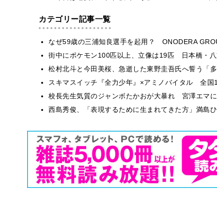
カテゴリー記事一覧
なぜ59歳の三浦知良選手を起用？ ONODERA GR
街中にポケモン100匹以上、立像は19匹 日本橋・八
松村北斗と今田美桜、急逝した東野圭吾氏へ誓う「多
スキマスイッチ『全力少年』×アミノバイタル 全国1
校長先生気質のジャンボたかおが大暴れ 宮澤エマに
西島秀俊、「表現するために生まれてきた方」満島ひ