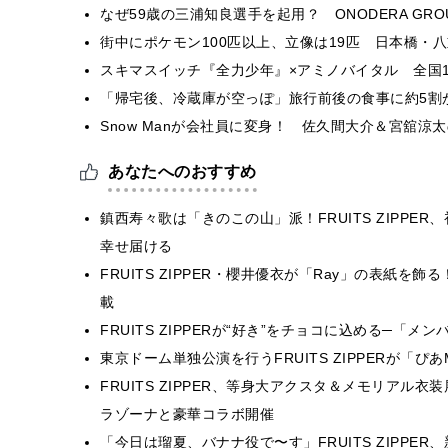
なぜ59歳の三浦知良選手を起用？ ONODERA GR
街中にポケモン100匹以上、立像は19匹 日本橋・八
スキマスイッチ『全力少年』×アミノバイタル 全国1
「帰宅後、冷蔵庫が空っぽ」旅行前後の食事に約5割
Snow Manが会社員に変身！ 佐久間大介＆宮舘
あなたへのおすすめ
鎮西寿々歌は「きのこの山」派！FRUITS ZIPP
幸せ届ける
FRUITS ZIPPER・櫻井優衣が「Ray」の表紙
載
FRUITS ZIPPERが“好き”をチョコに込める─
東京ドーム単独公演を行うFRUITS ZIPPERが「ぴあ
FRUITS ZIPPER、等身大アクスタ＆メモリア
ラゾーナと豪華コラボ開催
「今日は瑠夏、バナナ役で〜す」FRUITS ZIPPE