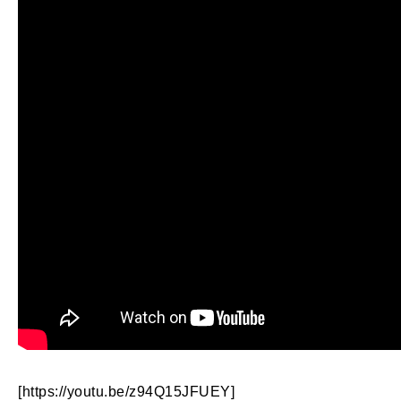
[https://youtu.be/z94Q15JFUEY]