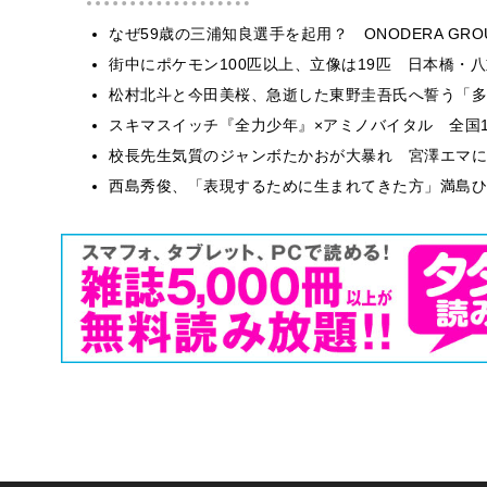
なぜ59歳の三浦知良選手を起用？ ONODERA GR
街中にポケモン100匹以上、立像は19匹 日本橋・八
松村北斗と今田美桜、急逝した東野圭吾氏へ誓う「多
スキマスイッチ『全力少年』×アミノバイタル 全国1
校長先生気質のジャンボたかおが大暴れ 宮澤エマに
西島秀俊、「表現するために生まれてきた方」満島ひ