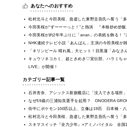
あなたへのおすすめ
松村北斗と今田美桜、急逝した東野圭吾氏へ誓う「多
今田美桜が“ずーーーっと！”と熱演 『本格炒め炒飯』
今田美桜が約2年半ぶりに「anan」の表紙を飾る！ 
NHK連続テレビ小説「あんぱん」主演の今田美桜が雑
「キリンビール 晴れ風」大ヒット！目黒蓮「みなさ
キュウソネコカミ、超ときめき♡宣伝部、ハラミちゃ
LIVE」が開催！
カテゴリー記事一覧
石井杏奈、アシックス新旗艦店に「没入できる場所」
なぜ59歳の三浦知良選手を起用？ ONODERA GR
街中にポケモン100匹以上、立像は19匹 日本橋・八
松村北斗と今田美桜、急逝した東野圭吾氏へ誓う「多
スキマスイッチ『全力少年』×アミノバイタル 全国1