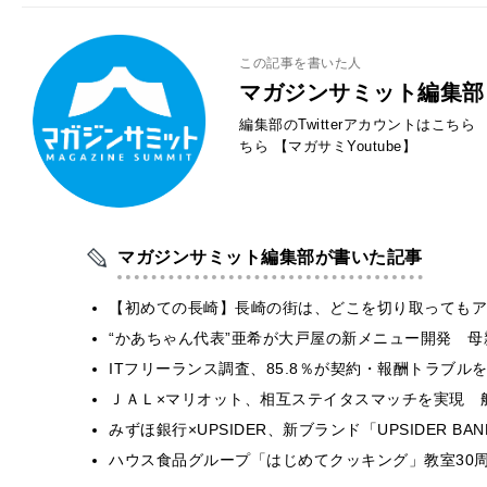
この記事を書いた人
マガジンサミット編集部
編集部のTwitterアカウントはこちら
ちら
【マガサミYoutube】
マガジンサミット編集部が書いた記事
【初めての長崎】長崎の街は、どこを切り取ってもア
“かあちゃん代表”亜希が大戸屋の新メニュー開発 
ITフリーランス調査、85.8％が契約・報酬トラブ
ＪＡＬ×マリオット、相互ステイタスマッチを実現 
みずほ銀行×UPSIDER、新ブランド「UPSIDER BANK 
ハウス食品グループ「はじめてクッキング」教室30周