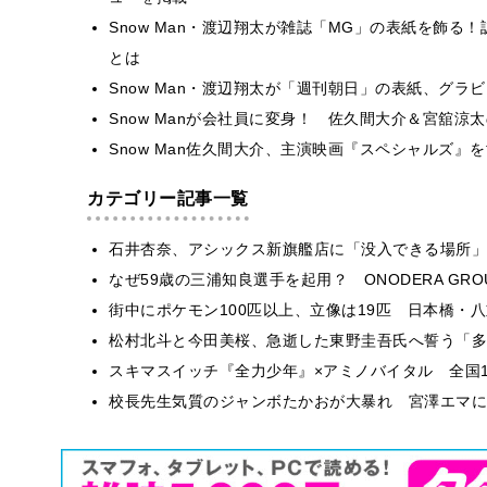
Snow Man・渡辺翔太が雑誌「MG」の表紙を飾
とは
Snow Man・渡辺翔太が「週刊朝日」の表紙、グ
Snow Manが会社員に変身！ 佐久間大介＆宮舘
Snow Man佐久間大介、主演映画『スペシャルズ』
カテゴリー記事一覧
石井杏奈、アシックス新旗艦店に「没入できる場所」
なぜ59歳の三浦知良選手を起用？ ONODERA GR
街中にポケモン100匹以上、立像は19匹 日本橋・八
松村北斗と今田美桜、急逝した東野圭吾氏へ誓う「多
スキマスイッチ『全力少年』×アミノバイタル 全国1
校長先生気質のジャンボたかおが大暴れ 宮澤エマに