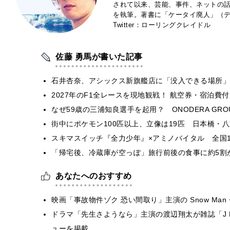
されて以来、芸能、事件、ネットの
を執筆。著書に「ケータイ廃人」（デ
Twitter：ローリングクレイドル
佐藤 勇馬が書いた記事
石井杏奈、アシックス新旗艦店に「没入できる場所」
2027年のF1全レースを現地観戦！ 航空券・宿泊
なぜ59歳の三浦知良選手を起用？ ONODERA GR
街中にポケモン100匹以上、立像は19匹 日本橋・八
スキマスイッチ『全力少年』×アミノバイタル 全国1
「帰宅後、冷蔵庫が空っぽ」旅行前後の食事に約5割
あなたへのおすすめ
映画「事故物件ゾク 恐い間取り」主演の Snow Ma
ドラマ「先生さようなら」主演の渡辺翔太が雑誌「J Mov
ューを掲載