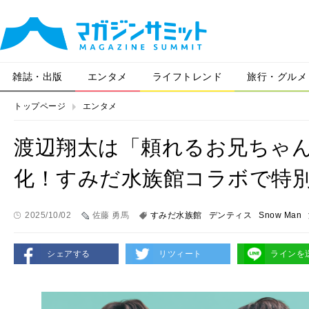
雑誌・出版
エンタメ
ライフトレンド
旅行・グルメ
トップページ
エンタメ
渡辺翔太は「頼れるお兄ちゃん
化！すみだ水族館コラボで特
2025/10/02
佐藤 勇馬
すみだ水族館
デンティス
Snow Man
シェアする
リツィート
ラインを