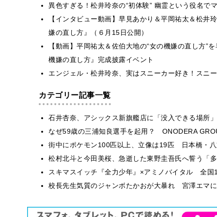
異色すぎる！松井玲奈の“初体験” 幽霊という役名で
【インタビュー動画】早見あかり＆平岡祐太＆松井玲
嫌の直し方』（６月15日公開）
【動画】平岡祐太＆佐伯大地の“女の機嫌の直し方”を
機嫌の直し方』完成披露イベント
エンジェル・松井玲奈、実はスニーカー好き！スニー
カテゴリー記事一覧
石井杏奈、アシックス新旗艦店に「没入できる場所」
なぜ59歳の三浦知良選手を起用？ ONODERA GR
街中にポケモン100匹以上、立像は19匹 日本橋・八
松村北斗と今田美桜、急逝した東野圭吾氏へ誓う「多
スキマスイッチ『全力少年』×アミノバイタル 全国1
校長先生気質のジャンボたかおが大暴れ 宮澤エマに