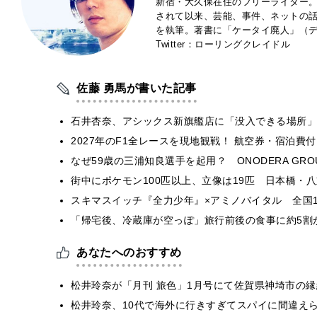
新宿・大久保在住のフリーライター。
されて以来、芸能、事件、ネットの
を執筆。著書に「ケータイ廃人」（デ
Twitter：ローリングクレイドル
佐藤 勇馬が書いた記事
石井杏奈、アシックス新旗艦店に「没入できる場所」
2027年のF1全レースを現地観戦！ 航空券・宿泊
なぜ59歳の三浦知良選手を起用？ ONODERA GR
街中にポケモン100匹以上、立像は19匹 日本橋・八
スキマスイッチ『全力少年』×アミノバイタル 全国1
「帰宅後、冷蔵庫が空っぽ」旅行前後の食事に約5割
あなたへのおすすめ
松井玲奈が「月刊 旅色」1月号にて佐賀県神埼市の
松井玲奈、10代で海外に行きすぎてスパイに間違え