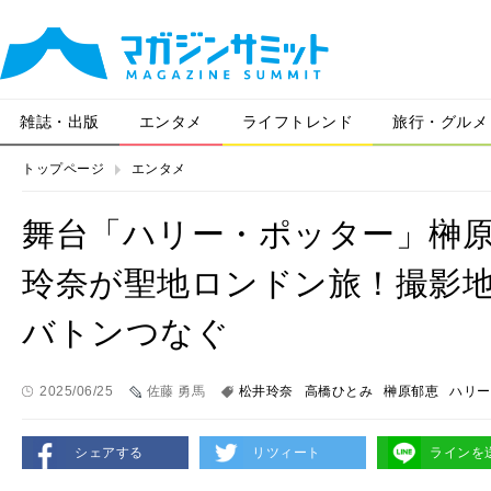
雑誌・出版
エンタメ
ライフトレンド
旅行・グルメ
トップページ
エンタメ
舞台「ハリー・ポッター」榊
玲奈が聖地ロンドン旅！撮影
バトンつなぐ
2025/06/25
佐藤 勇馬
松井玲奈
高橋ひとみ
榊原郁恵
ハリー
シェアする
リツィート
ラインを