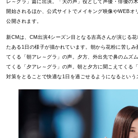
レ～グラ」篇に出演。「天の声」役として声優・俳優の木
開始されるほか、公式サイトでメイキング映像やWEBオ
公開されます。
新CMは、CM出演4シーズン目となる吉高さんが演じる
たある1日の様子が描かれています。朝から花粉に苦しみ
てくる「朝アレ～グラ」の声。夕方、外出先で鼻のムズ
てくる「夕アレ～グラ」の声。朝と夕方に聞こえてくる「
対策をとることで快適な1日を過ごせるようになるという