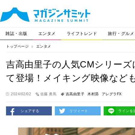
雑誌・出版
エンタメ
ライフトレンド
旅行・グルメ
トップページ
エンタメ
吉高由里子の人気CMシリーズ
て登場！メイキング映像など
2024/02/02
佐藤 勇馬
吉高由里子
木村昴
アレグラFX
シェアする
リツィート
ラインを