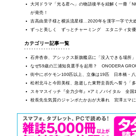
大河ドラマ「光る君へ」の物語後半を紐解く一冊「NHK2
が発売！
吉高由里子様と横浜流星様…2020年を漢字一字で大
ずっと美しく ずっとチャーミング エタニティ女優
カテゴリー記事一覧
石井杏奈、アシックス新旗艦店に「没入できる場所」
なぜ59歳の三浦知良選手を起用？ ONODERA GR
街中にポケモン100匹以上、立像は19匹 日本橋・八
松村北斗と今田美桜、急逝した東野圭吾氏へ誓う「多
スキマスイッチ『全力少年』×アミノバイタル 全国1
校長先生気質のジャンボたかおが大暴れ 宮澤エマに