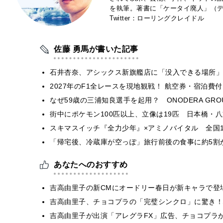
を執筆。著書に「ケータイ廃人」（デ
Twitter：ローリングクレイドル
佐藤 勇馬が書いた記事
石井杏奈、アシックス新旗艦店に「没入できる場所」
2027年のF1全レースを現地観戦！ 航空券・宿泊
なぜ59歳の三浦知良選手を起用？ ONODERA GR
街中にポケモン100匹以上、立像は19匹 日本橋・八
スキマスイッチ『全力少年』×アミノバイタル 全国1
「帰宅後、冷蔵庫が空っぽ」旅行前後の食事に約5割
あなたへのおすすめ
吉高由里子の新CMにオードリー春日が新キャラで登
吉高由里子、チョコプラの「完璧シンクロ」に驚き！
吉高由里子が出演「アレグラFX」広告、チョコプラ