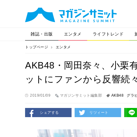
雑誌・出版
エンタメ
ライフトレンド
トップページ
エンタメ
AKB48・岡田奈々、小
ットにファンから反響続
2019/01/09
マガジンサミット編集部
AKB48
グラ
シェアする
リツィート