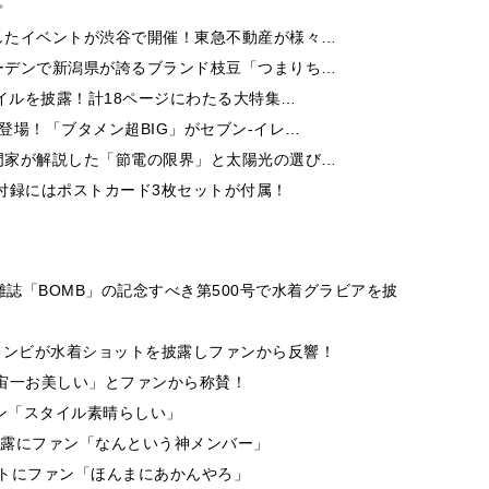
したイベントが渋谷で開催！東急不動産が様々…
ーデンで新潟県が誇るブランド枝豆「つまりち…
イルを披露！計18ページにわたる大特集…
登場！「ブタメン超BIG」がセブン‐イレ…
門家が解説した「節電の限界」と太陽光の選び…
付録にはポストカード3枚セットが付属！
雑誌「BOMB」の記念すべき第500号で水着グラビアを披
”コンビが水着ショットを披露しファンから反響！
宇宙一お美しい」とファンから称賛！
ァン「スタイル素晴らしい」
ト披露にファン「なんという神メンバー」
ットにファン「ほんまにあかんやろ」