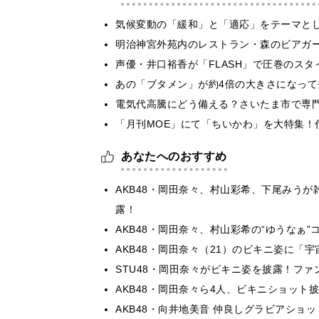
気候変動の「緩和」と「適応」をテーマと
明治神宮外苑内のレストラン・森のビアガ
声優・井口裕香が「FLASH」で圧巻のスタ
あの「ブタメン」が約4倍の大きさになって
電気代高騰にどう備える？さいたま市で専
「月刊MOE」にて「ちいかわ」を大特集！
あなたへのおすすめ
AKB48・岡田奈々、村山彩希、下尾みうが
露！
AKB48・岡田奈々、村山彩希の“ゆうなぁ
AKB48・岡田奈々（21）のビキニ姿に「
STU48・岡田奈々がビキニ姿を披露！フ
AKB48・岡田奈々ら4人、ビキニショッ
AKB48・向井地美音 仲良しグラビアショ