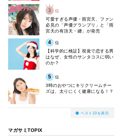
3
位
可愛すぎる声優・雨宮天、ファン
必見の「声優グランプリ」と「雨
宮天の有頂天・纏」が発売
4
位
【科学的に検証】視覚で恋する男
はなぜ、女性のサンタコスに弱い
のか？
5
位
3時のおやつにキリクリームチー
ズは、太りにくく健康になる！？
ベスト10を表示
マガサミTOPIX