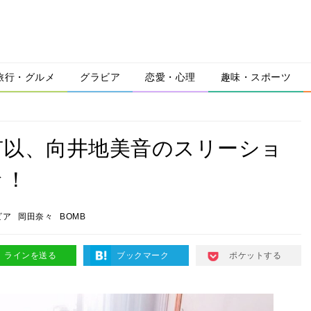
旅行・グルメ
グラビア
恋愛・心理
趣味・スポーツ
栗有以、向井地美音のスリーショ
々！
ビア
岡田奈々
BOMB
ラインを送る
ブックマーク
ポケットする