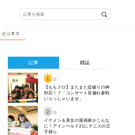
ビジネス
記事
雑誌
1
位
【ももクロ】またまた掟破りの神
対応！？「コンサート音漏れ参戦
いらっしゃいませ」
2
位
イケメン＆美女の漫画家がこんな
に！アイシールド21にテニスの王
子様ら