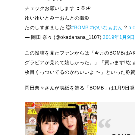
チェックお願いします 🌷💛🦋
ゆいゆいとみーおんとの撮影
たのしすぎました 😇
#BOMB
#ゆいなぁおん
?
pi
— 岡田 奈々 (@okadanana_1107)
2019年1月9日
この投稿を見たファンからは「今月のBOMBはA
グラビアが見れて嬉しかった。」「買います!!
枚目くっついてるのかわいいよ 〜」といった称
岡田奈々さんが表紙を飾る「BOMB」は1月9日