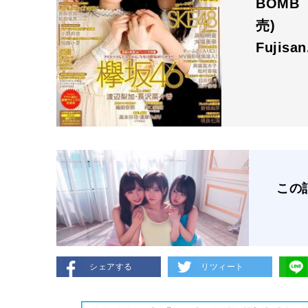
BOMB（
売)
Fujisa
この
シェアする
リツィート