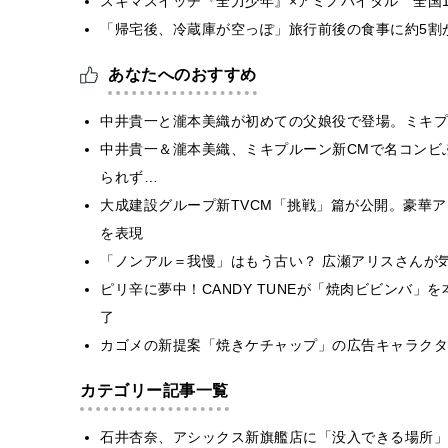
スキマスイッチ『全力少年』×アミノバイタル 全国1
「帰宅後、冷蔵庫が空っぽ」旅行前後の食事に約5割
あなたへのおすすめ
中井貴一と瀧本美織が初めての父娘役で登場。ミキプ
中井貴一＆瀧本美織、ミキプルーン新CMで名コンビ
られず…
大成建設グループ新TVCM「挑戦」篇が公開。豪華
を表現
「ノンアル＝我慢」はもう古い？ 広瀬アリスさんが気
ピリ辛に夢中！CANDY TUNEが「焼肉ビビンバ」
了
カゴメの新提案「焼きケチャップ」の広告キャラクタ
カテゴリー記事一覧
石井杏奈、アシックス新旗艦店に「没入できる場所」