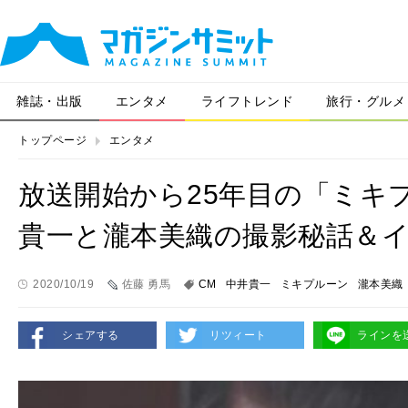
雑誌・出版
エンタメ
ライフトレンド
旅行・グルメ
トップページ
エンタメ
放送開始から25年目の「ミキ
貴一と瀧本美織の撮影秘話＆
2020/10/19
佐藤 勇馬
CM
中井貴一
ミキプルーン
瀧本美織
シェアする
リツィート
ラインを