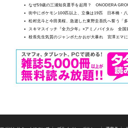
なぜ59歳の三浦知良選手を起用？ ONODERA GR
街中にポケモン100匹以上、立像は19匹 日本橋・八
松村北斗と今田美桜、急逝した東野圭吾氏へ誓う「多
スキマスイッチ『全力少年』×アミノバイタル 全国1
校長先生気質のジャンボたかおが大暴れ 宮澤エマに