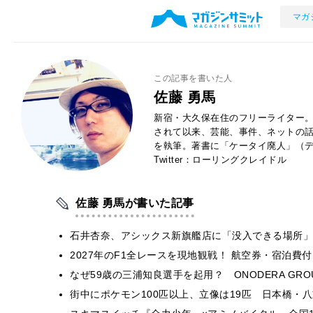
マガ
この記事を書いた人
佐藤 勇馬
新宿・大久保在住のフリーライター。
されて以来、芸能、事件、ネットの
を執筆。著書に「ケータイ廃人」（デ
Twitter：ローリングクレイドル
佐藤 勇馬が書いた記事
石井杏奈、アシックス新旗艦店に「没入できる場所」
2027年のF1全レースを現地観戦！ 航空券・宿泊
なぜ59歳の三浦知良選手を起用？ ONODERA GR
街中にポケモン100匹以上、立像は19匹 日本橋・八