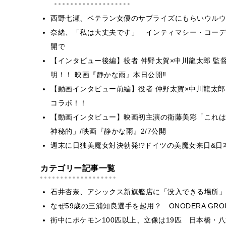
西野七瀬、ベテラン女優のサプライズにもらいウルウ
奈緒、「私は大丈夫です」 インティマシー・コーデ
開で
【インタビュー後編】役者 仲野太賀×中川龍太郎 監
明！！ 映画『静かな雨』本日公開‼
【動画インタビュー前編】役者 仲野太賀×中川龍太郎
コラボ！！
【動画インタビュー】映画初主演の衛藤美彩「これは
神秘的」/映画『静かな雨』2/7公開
週末に日独美魔女対決勃発!?ドイツの美魔女来日&日
カテゴリー記事一覧
石井杏奈、アシックス新旗艦店に「没入できる場所」
なぜ59歳の三浦知良選手を起用？ ONODERA GR
街中にポケモン100匹以上、立像は19匹 日本橋・八