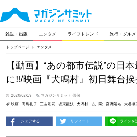
雑誌・出版
エンタメ
ライフトレンド
旅行・グルメ
トップページ
エンタメ
【動画】“あの都市伝説”の日
に‼/映画『犬鳴村』初日舞台挨
2020/02/19
マガジンサミット 儀保
映画
高島礼子
三吉彩花
坂東龍汰
犬鳴村
古川毅
宮野陽名
大谷凜
シェアする
リツィート
ラインを