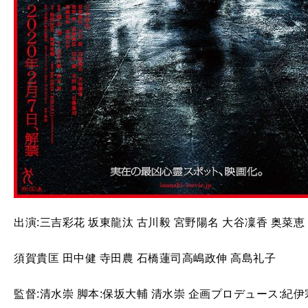
出演:三吉彩花 坂東龍汰 古川毅 宮野陽名 大谷凜香 奥菜恵
須賀貴匡 田中健 寺田農 石橋蓮司高嶋政伸 高島礼子
監督:清水崇 脚本:保坂大輔 清水崇 企画プロデュース:紀伊