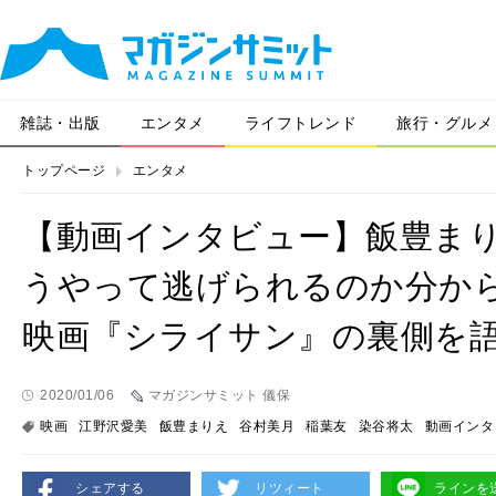
雑誌・出版
エンタメ
ライフトレンド
旅行・グルメ
トップページ
エンタメ
【動画インタビュー】飯豊ま
うやって逃げられるのか分か
映画『シライサン』の裏側を
2020/01/06
マガジンサミット 儀保
映画
江野沢愛美
飯豊まりえ
谷村美月
稲葉友
染谷将太
動画インタ
シェアする
リツィート
ラインを