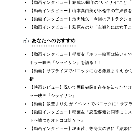
【動画インタビュー】結成10周年の“サイサイ”こと「SIL
【動画インタビュー】山本真由美が不倫中の主婦役を
【動画インタビュー】池田純矢「今回のアトラクショ
【動画インタビュー】萩原みのり「主観的には女子こ
あなたへのおすすめ
【動画インタビュー】稲葉友「ホラー映画は怖いんで
ホラー映画『シライサン』を語る！！
【動画】サプライズでパニックになる飯豊まりえ か
拶
【映画レビュー】呪いで両目破裂!! 存在を知っただけ
ラー映画『シライサン』
【動画】飯豊まりえ がイベントでパニックに‼ サプ
【動画インタビュー】稲葉友「恋愛要素と同等にミス
ト〜嘘つきオトコは誰？〜』
【動画インタビュー】堀田茜、等身大の役に「結婚に