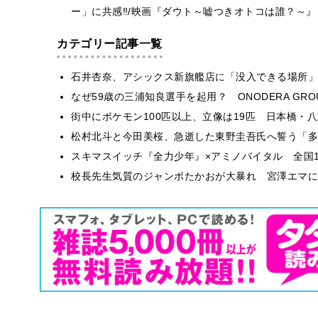
ー」に共感‼/映画『ダウト～嘘つきオトコは誰？～』
カテゴリー記事一覧
石井杏奈、アシックス新旗艦店に「没入できる場所」
なぜ59歳の三浦知良選手を起用？ ONODERA GR
街中にポケモン100匹以上、立像は19匹 日本橋・八
松村北斗と今田美桜、急逝した東野圭吾氏へ誓う「多
スキマスイッチ『全力少年』×アミノバイタル 全国1
校長先生気質のジャンボたかおが大暴れ 宮澤エマに