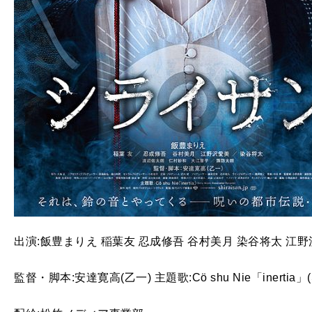
出演:飯豊まりえ 稲葉友 忍成修吾 谷村美月 染谷将太 江野
監督・脚本:安達寛高(乙一) 主題歌:Cö shu Nie「inertia」(Sony