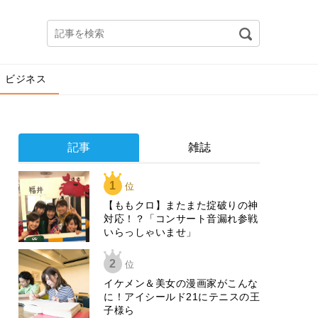
ビジネス
記事
雑誌
1
位
【ももクロ】またまた掟破りの神
対応！？「コンサート音漏れ参戦
いらっしゃいませ」
2
位
イケメン＆美女の漫画家がこんな
に！アイシールド21にテニスの王
子様ら