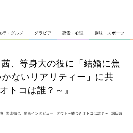
旅行・グルメ
グラビア
恋愛・心理
趣味・スポーツ
田茜、等身大の役に「結婚に焦
いかないリアリティー」に共
きオトコは誰？～』
地
岩永徹也
動画インタビュー
ダウト～嘘つきオトコは誰？～
堀田茜