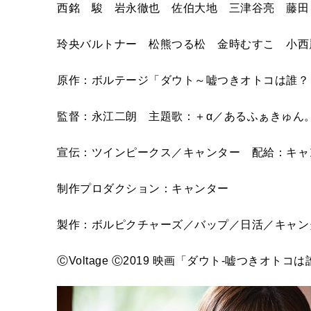
西銘 駿 岩永徹也 佐伯大地 三津谷亮 藤田
玲央バルトナー 松熊つる松 金時むすこ 小西麗菜 
原作：ボルテージ「ダウト～嘘つきオトコは誰
監督：永江二朗 主題歌：＋α／あるふぁきゅん。「Brea
宣伝：ツインピークス／キャンター 配給：キ
制作プロダクション：キャンター
製作：ボルピクチャーズ／バップ／日活／キャン
ⒸVoltage Ⓒ2019 映画「ダウト-嘘つきオトコ