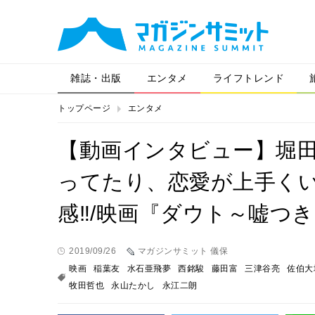
雑誌・出版
エンタメ
ライフトレンド
トップページ
エンタメ
【動画インタビュー】堀
ってたり、恋愛が上手く
感‼/映画『ダウト～嘘つ
2019/09/26
マガジンサミット 儀保
映画
稲葉友
水石亜飛夢
西銘駿
藤田富
三津谷亮
佐伯大
牧田哲也
永山たかし
永江二朗