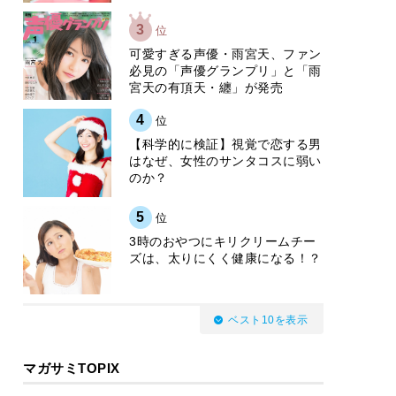
3
位
可愛すぎる声優・雨宮天、ファン
必見の「声優グランプリ」と「雨
宮天の有頂天・纏」が発売
4
位
【科学的に検証】視覚で恋する男
はなぜ、女性のサンタコスに弱い
のか？
5
位
3時のおやつにキリクリームチー
ズは、太りにくく健康になる！？
ベスト10を表示
マガサミTOPIX