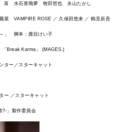
 富 水石亜飛夢 牧田哲也 永山たかし
VAMPIRE ROSE ／ 久保田悠来 ／ 鶴見辰吾
？～」 脚本：鹿目けい子
k Karma」 (MAGES.)
ャンター／スターキャット
ター ／スターキャット
は誰?-」製作委員会