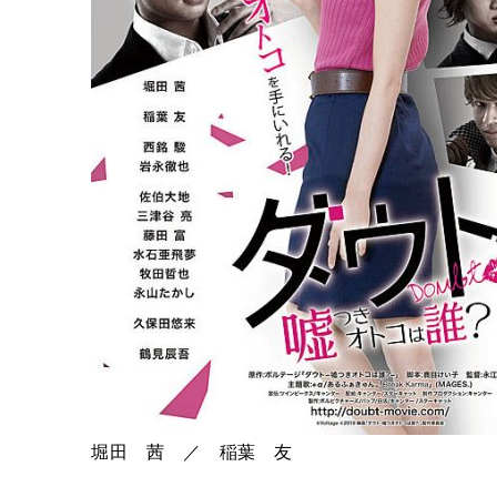
堀田 茜 ／ 稲葉 友