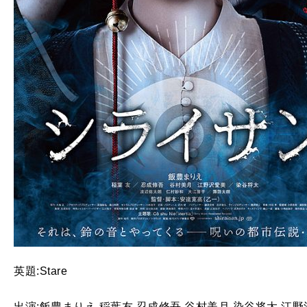
英題:Stare
出演:飯豊まりえ 稲葉友 忍成修吾 谷村美月 染谷将太 江野