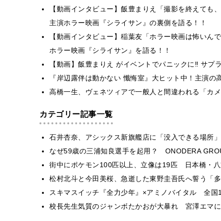
【動画インタビュー】飯豊まりえ「撮影を終えても、
主演ホラー映画『シライサン』の裏側を語る！！
【動画インタビュー】稲葉友「ホラー映画は怖いんで
ホラー映画『シライサン』を語る！！
【動画】飯豊まりえ がイベントでパニックに‼ サプ
『岸辺露伴は動かない 懺悔室』大ヒット中！主演の
高橋一生、ヴェネツィアで一般人と間違われる「カメ
カテゴリー記事一覧
石井杏奈、アシックス新旗艦店に「没入できる場所」
なぜ59歳の三浦知良選手を起用？ ONODERA GR
街中にポケモン100匹以上、立像は19匹 日本橋・八
松村北斗と今田美桜、急逝した東野圭吾氏へ誓う「多
スキマスイッチ『全力少年』×アミノバイタル 全国1
校長先生気質のジャンボたかおが大暴れ 宮澤エマに