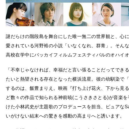
謎だらけの階段島を舞台にした唯一無二の世界観と、心
愛されている河野裕の小説「いなくなれ、群青」。そん
高校在学中にバッカイフィルムフェスティバルのオハイ
「不幸じゃなければ、幸福だと言い張ることだってでき
たいと熱望される存在となった横浜流星。彼の幼馴染で
するのは、飯豊まりえ。映画『打ち上げ花火、下から見る
ど数々の作品で知られる神前暁(こうさきさとる)が音楽
けた小林武史が主題歌のプロデュースを担当、ピュアなSa
いがけない結末への驚きを感動の高まりへと誘います。