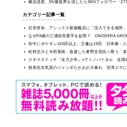
横浜流星、DV最低男を演じたらSNSフォロワー「27
カテゴリー記事一覧
石井杏奈、アシックス新旗艦店に「没入できる場所」
なぜ59歳の三浦知良選手を起用？ ONODERA GR
街中にポケモン100匹以上、立像は19匹 日本橋・八
松村北斗と今田美桜、急逝した東野圭吾氏へ誓う「多
スキマスイッチ『全力少年』×アミノバイタル 全国1
校長先生気質のジャンボたかおが大暴れ 宮澤エマに