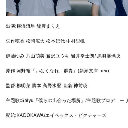
出演:横浜流星 飯豊まりえ
矢作穂香 松岡広大 松本妃代 中村里帆
伊藤ゆみ 片山萌美 君沢ユウキ 岩井拳士朗/ 黒羽麻璃央
原作:河野裕『いなくなれ、群青』(新潮文庫 nex)
監督:柳明菜 脚本:高野水登 音楽:神前暁
主題歌:Salyu「僕らの出会った場所」/主題歌プロデュー
配給:KADOKAWA/エイベックス・ピクチャーズ