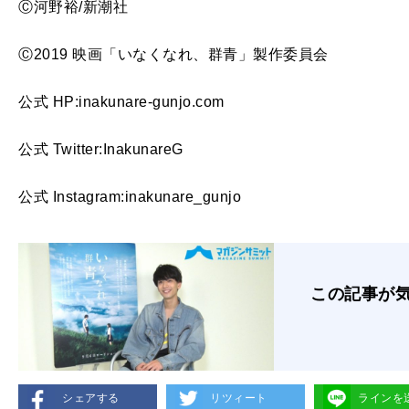
Ⓒ河野裕/新潮社
Ⓒ2019 映画「いなくなれ、群青」製作委員会
公式 HP:inakunare-gunjo.com
公式 Twitter:InakunareG
公式 Instagram:inakunare_gunjo
この記事が
シェアする
リツィート
ラインを