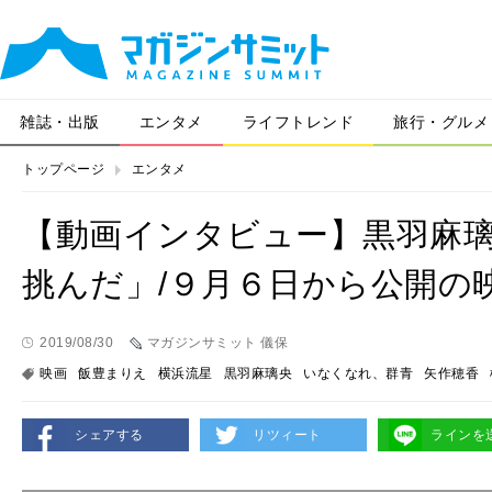
雑誌・出版
エンタメ
ライフトレンド
旅行・グルメ
トップページ
エンタメ
【動画インタビュー】黒羽麻
挑んだ」/９月６日から公開の
2019/08/30
マガジンサミット 儀保
映画
飯豊まりえ
横浜流星
黒羽麻璃央
いなくなれ、群青
矢作穂香
シェアする
リツィート
ラインを