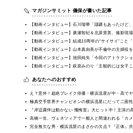
マガジンサミット 儀保が書いた記事
【動画インタビュー】石川瑠華「躊躇もあったけど、
【動画インタビュー】廣瀬智紀＆北原里英、撮影現場
【動画インタビュー】結成10周年の“サイサイ”こと「SIL
【動画インタビュー】山本真由美が不倫中の主婦役を
【動画インタビュー】池田純矢「今回のアトラクショ
【動画インタビュー】萩原みのり「主観的には女子こ
あなたへのおすすめ
え？意外！超絶ブレイク俳優・横浜流星が中・高でヤ
極真空手世界チャンピオンの横浜流星にだって二面性
『岸辺露伴は動かない 懺悔室』大ヒット中！主演の
高橋一生、ヴェネツィアで一般人と間違われる「カメ
完全無欠な男・横浜流星のまさかの欠点？『正体』共