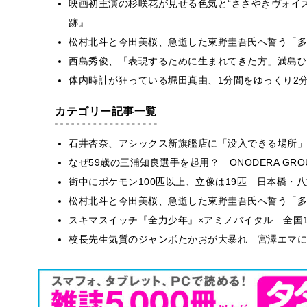
映画初主演の杉咲花が見せる色気と“ささやきヴォイス
跡』
松村北斗と今田美桜、急逝した東野圭吾氏へ誓う「多
西島秀俊、「表現するために生まれてきた方」満島ひ
体内時計が狂っている堀田真由、1分間をゆっくり2
カテゴリー記事一覧
石井杏奈、アシックス新旗艦店に「没入できる場所」
なぜ59歳の三浦知良選手を起用？ ONODERA GR
街中にポケモン100匹以上、立像は19匹 日本橋・八
松村北斗と今田美桜、急逝した東野圭吾氏へ誓う「多
スキマスイッチ『全力少年』×アミノバイタル 全国1
校長先生気質のジャンボたかおが大暴れ 宮澤エマに