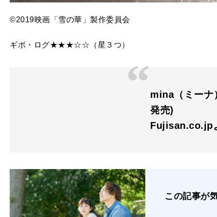
©2019映画「
雪
の
華
」製作委員会
ギボ・ログ★★★☆☆（星３つ）
mina（ミーナ）
発売)
Fujisan.co.j
この記事が