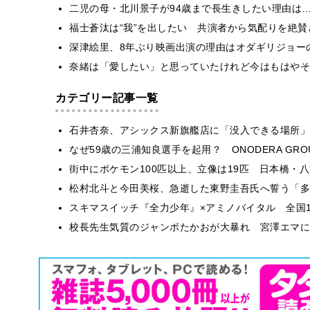
二児の母・北川景子が94歳まで長生きしたい理由は
福士蒼汰は“我”を出したい 共演者から気配りを絶賛
深津絵里、8年ぶり映画出演の理由はオダギリジョー
奈緒は「愛したい」と思っていたけれど今はもはやそ
カテゴリー記事一覧
石井杏奈、アシックス新旗艦店に「没入できる場所」
なぜ59歳の三浦知良選手を起用？ ONODERA GR
街中にポケモン100匹以上、立像は19匹 日本橋・八
松村北斗と今田美桜、急逝した東野圭吾氏へ誓う「多
スキマスイッチ『全力少年』×アミノバイタル 全国1
校長先生気質のジャンボたかおが大暴れ 宮澤エマに