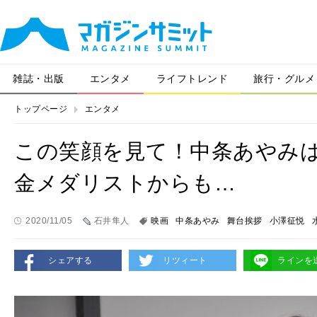
雑誌・出版
エンタメ
ライフトレンド
旅行・グルメ
トップページ
エンタメ
この笑顔を見て！中条あやみ
金メダリストからも…
2020/11/05
石井隼人
映画
中条あやみ
舞台挨拶
小澤征悦
シェアする
リツィート
ラインを