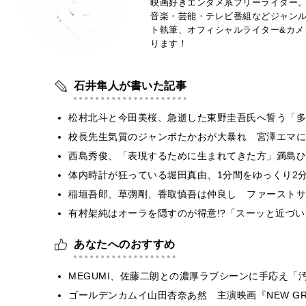
映画好きエンタメ系フリーライター
音楽・芸能・テレビ番組などジャン
ト執筆、オフィシャルライター&カメ
ります！
石井隼人が書いた記事
松村北斗と今田美桜、急逝した東野圭吾氏へ誓う「多
校長先生気質のジャンボたかおが大暴れ 宮澤エマに
西島秀俊、「表現するために生まれてきた方」満島ひ
体内時計が狂っている堀田真由、1分間をゆっくり2
稲垣吾郎、草彅剛、香取慎吾は仲良し ファーストサ
有村架純はオーラを隠すのが得意!?「スーッと近づ
あなたへのおすすめ
MEGUMI、佐藤二朗との濃厚ラブシーンに手応え「
ゴールデンカムイ山田杏奈あ然 主演映画『NEW G