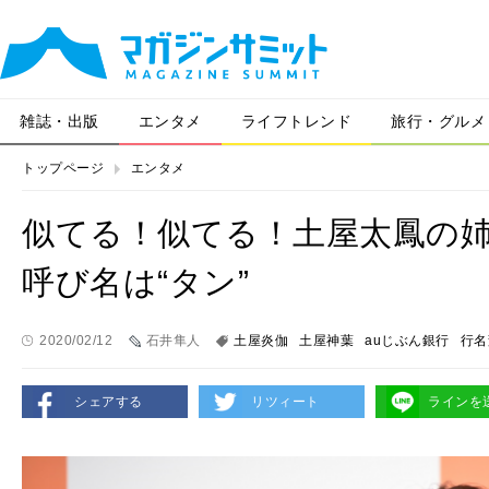
雑誌・出版
エンタメ
ライフトレンド
旅行・グルメ
トップページ
エンタメ
似てる！似てる！土屋太鳳の
呼び名は“タン”
2020/02/12
石井隼人
土屋炎伽
土屋神葉
auじぶん銀行
行名
シェアする
リツィート
ラインを