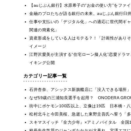
【auじぶん銀行】水原希子の“お金の使い方”をファ
金融のプロたちが語る銀行の未来。auじぶん銀行臼
仕事や支払いの「デジタル化」への適応に世代間ギャ
関連の簡素化」
資産形成をしている人はモテる？！「計画性がありそ
イメージ
江野沢愛美が主演する“住宅ローン擬人化”恋愛ドラマ、
イキング公開
カテゴリー記事一覧
石井杏奈、アシックス新旗艦店に「没入できる場所」
なぜ59歳の三浦知良選手を起用？ ONODERA GR
街中にポケモン100匹以上、立像は19匹 日本橋・八
松村北斗と今田美桜、急逝した東野圭吾氏へ誓う「多
スキマスイッチ『全力少年』×アミノバイタル 全国1
校長先生気質のジャンボたかおが大暴れ 宮澤エマに