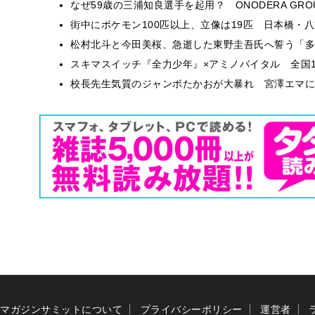
なぜ59歳の三浦知良選手を起用？ ONODERA GR
街中にポケモン100匹以上、立像は19匹 日本橋・八
松村北斗と今田美桜、急逝した東野圭吾氏へ誓う「多
スキマスイッチ『全力少年』×アミノバイタル 全国1
校長先生気質のジャンボたかおが大暴れ 宮澤エマに
マガジンサミットについて
プライバシーポリシー
運営者