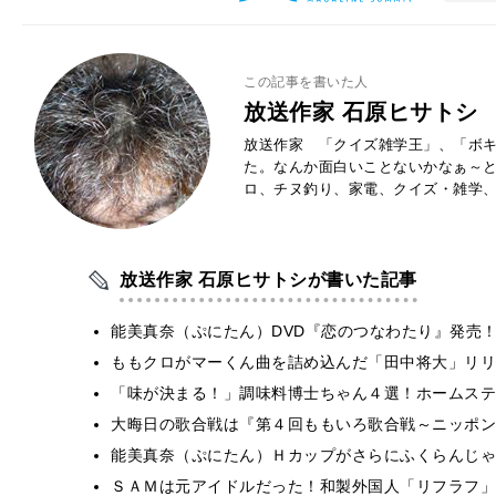
この記事を書いた人
放送作家 石原ヒサトシ
放送作家 「クイズ雑学王」、「ボキ
た。なんか面白いことないかなぁ～
ロ、チヌ釣り、家電、クイズ・雑学
放送作家 石原ヒサトシが書いた記事
能美真奈（ぷにたん）DVD『恋のつなわたり』発売
ももクロがマーくん曲を詰め込んだ「田中将大」リリ
「味が決まる！」調味料博士ちゃん４選！ホームステ
大晦日の歌合戦は『第４回ももいろ歌合戦～ニッポン
能美真奈（ぷにたん）Ｈカップがさらにふくらんじゃ
ＳＡＭは元アイドルだった！和製外国人「リフラフ」