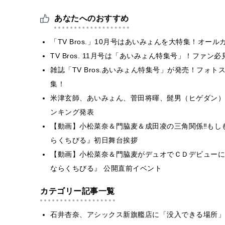
あなたへのおすすめ
「TV Bros.」10月号はあいみょんを大特集！オー
TV Bros. 11月号は「あいみょん特集号」！ファ
雑誌「TV Bros.あいみょん特集号」が発売！フォ
集！
米津玄師、あいみょん、菅田将暉、髭男（ヒゲダン）… 
ンキング発表
【動画】小松菜奈＆門脇麦＆成田凌の三角関係‼もし
らくちびる』初日舞台挨拶
【動画】小松菜奈＆門脇麦がデュオでＣＤデビューに
ならくちびる』 公開直前イベント
カテゴリー記事一覧
石井杏奈、アシックス新旗艦店に「没入できる場所」