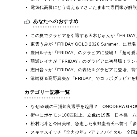
電気代高騰にどう備える？さいたま市で専門家が解説
あなたへのおすすめ
この夏でグラビアを引退する天木じゅんが「FRIDA
東雲うみが「FRIDAY GOLD 2026 Summer
豊田ルナが「FRIDAY」のグラビアに登場！「超可
羽瀬レイナが「FRIDAY」のグラビアに初登場！ラ
志田音々が「FRIDAY」の表紙＆グラビアに登場。
溝端葵＆髙野真央が「FRIDAY」でコラボグラビア
カテゴリー記事一覧
なぜ59歳の三浦知良選手を起用？ ONODERA GR
街中にポケモン100匹以上、立像は19匹 日本橋・八
松村北斗と今田美桜、急逝した東野圭吾氏へ誓う「多
スキマスイッチ『全力少年』×アミノバイタル 全国1