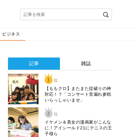
ビジネス
記事
雑誌
1
位
【ももクロ】またまた掟破りの神
対応！？「コンサート音漏れ参戦
いらっしゃいませ」
2
位
イケメン＆美女の漫画家がこんな
に！アイシールド21にテニスの王
子様ら