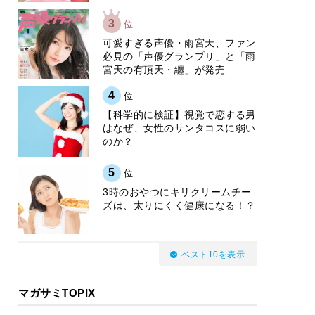
3
位
可愛すぎる声優・雨宮天、ファン
必見の「声優グランプリ」と「雨
宮天の有頂天・纏」が発売
4
位
【科学的に検証】視覚で恋する男
はなぜ、女性のサンタコスに弱い
のか？
5
位
3時のおやつにキリクリームチー
ズは、太りにくく健康になる！？
ベスト10を表示
マガサミTOPIX