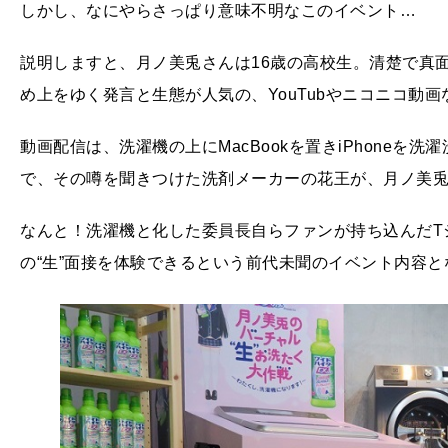
しかし、なにやらさっぱり意味不明なこのイベント…
説明しますと、月ノ美兎さんは16歳の高校生。清楚で真
め上をゆく発言と生態が人気の、YouTubやニコニコ動画な
動画配信は、洗濯機の上にMacBookを置きiPhone
で、その噂を聞きつけた洗剤メーカーの花王が、月ノ美
なんと！洗濯機と化した委員長自らファンが持ち込んだT
の“生”面接を体験できるという前代未聞のイベント内容と