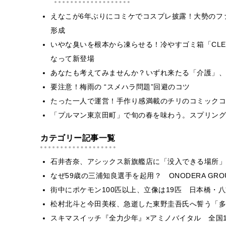
えなこが6年ぶりにコミケでコスプレ披露！大勢のフ
形成
いやな臭いを根本から凍らせる！冷やすゴミ箱「CLE
なって新登場
あなたも考えてみませんか？いずれ来たる「介護」、
要注意！梅雨の “スメハラ問題”回避のコツ
たった一人で運営！手作り感満載のチリのコミックコ
「プルマン東京田町」で旬の春を味わう。スプリング
カテゴリー記事一覧
石井杏奈、アシックス新旗艦店に「没入できる場所」
なぜ59歳の三浦知良選手を起用？ ONODERA GR
街中にポケモン100匹以上、立像は19匹 日本橋・八
松村北斗と今田美桜、急逝した東野圭吾氏へ誓う「多
スキマスイッチ『全力少年』×アミノバイタル 全国1