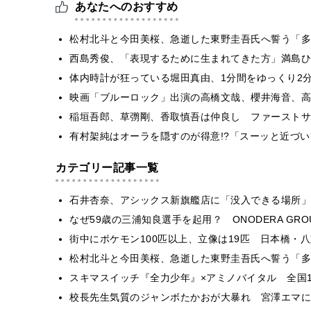
あなたへのおすすめ
松村北斗と今田美桜、急逝した東野圭吾氏へ誓う「多
西島秀俊、「表現するために生まれてきた方」満島ひ
体内時計が狂っている堀田真由、1分間をゆっくり2
映画「ブルーロック」出演の高橋文哉、櫻井海音、高橋
稲垣吾郎、草彅剛、香取慎吾は仲良し ファーストサ
有村架純はオーラを隠すのが得意!?「スーッと近づ
カテゴリー記事一覧
石井杏奈、アシックス新旗艦店に「没入できる場所」
なぜ59歳の三浦知良選手を起用？ ONODERA GR
街中にポケモン100匹以上、立像は19匹 日本橋・八
松村北斗と今田美桜、急逝した東野圭吾氏へ誓う「多
スキマスイッチ『全力少年』×アミノバイタル 全国1
校長先生気質のジャンボたかおが大暴れ 宮澤エマに