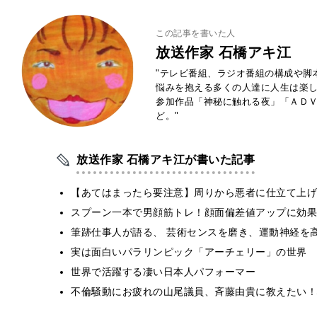
この記事を書いた人
放送作家 石橋アキ江
"テレビ番組、ラジオ番組の構成や脚
悩みを抱える多くの人達に人生は楽
参加作品「神秘に触れる夜」「ＡＤ
ど。"
放送作家 石橋アキ江が書いた記事
【あてはまったら要注意】周りから悪者に仕立て上げ
スプーン一本で男顔筋トレ！顔面偏差値アップに効果
筆跡仕事人が語る、 芸術センスを磨き、運動神経を
実は面白いパラリンピック「アーチェリー」の世界
世界で活躍する凄い日本人パフォーマー
不倫騒動にお疲れの山尾議員、斉藤由貴に教えたい！