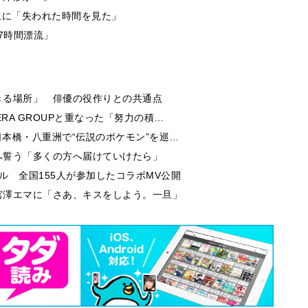
生に「失われた時間を見た」
7時間漂流」
きる場所」 俳優の役作りとの共通点
RA GROUPと重なった「努力の積…
日本橋・八重洲で“伝説のポケモン”を巡…
へ誓う「多くの方へ届けていけたら」
ル 全国155人が参加したコラボMV公開
宮澤エマに「さあ、キスをしよう。一旦」