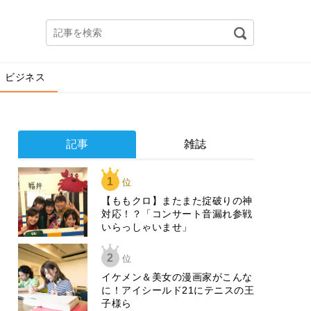
ビジネス
記事
雑誌
1
位
【ももクロ】またまた掟破りの神
対応！？「コンサート音漏れ参戦
いらっしゃいませ」
2
位
イケメン＆美女の漫画家がこんな
に！アイシールド21にテニスの王
子様ら