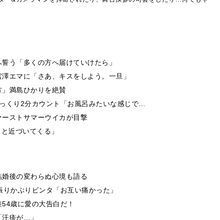
へ誓う「多くの方へ届けていけたら」
宮澤エマに「さあ、キスをしよう。一旦」
方」満島ひかりを絶賛
っくり2分カウント「お風呂みたいな感じで…
ァーストサマーウイカが目撃
ッと近づいてくる」
結婚後の変わらぬ心境も語る
振りかぶりビンタ「お互い痛かった」
54歳に愛の大告白だ！
「汗疹が…」