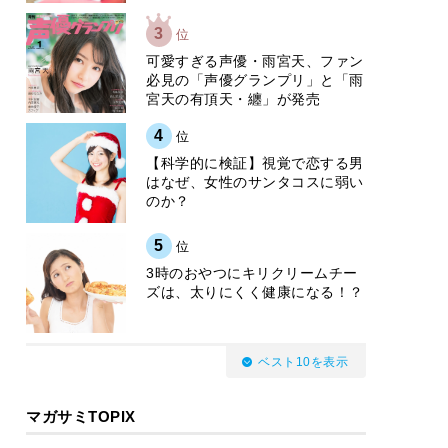
3
位
可愛すぎる声優・雨宮天、ファン
必見の「声優グランプリ」と「雨
宮天の有頂天・纏」が発売
4
位
【科学的に検証】視覚で恋する男
はなぜ、女性のサンタコスに弱い
のか？
5
位
3時のおやつにキリクリームチー
ズは、太りにくく健康になる！？
ベスト10を表示
マガサミTOPIX