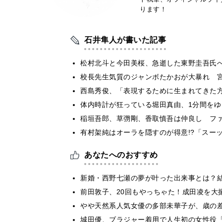
ります！
石井隼人が書いた記事
松村北斗と今田美桜、急逝した東野圭吾氏
校長先生気質のジャンボたかおが大暴れ 
西島秀俊、「表現するために生まれてきた
体内時計が狂っている堀田真由、1分間をゆ
稲垣吾郎、草彅剛、香取慎吾は仲良し フ
有村架純はオーラを隠すのが得意!?「スー
あなたへのおすすめ
新婚・西野七瀬の夢が叶った出来事とは？
前田敦子、20回もやっちゃた！成田凌を大
やや天然系人気女優の多部未華子が、歳の差
城田優、ブラジャー着用で人生初の女性役