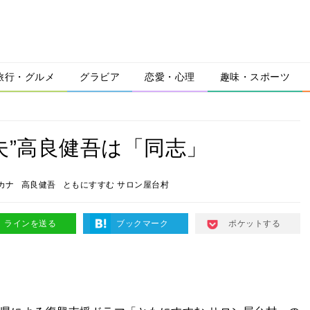
旅行・グルメ
グラビア
恋愛・心理
趣味・スポーツ
夫”高良健吾は「同志」
カナ
高良健吾
ともにすすむ サロン屋台村
ラインを送る
ブックマーク
ポケットする