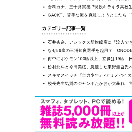
倉科カナ、三十路実感!?現役キラキラ高校
GACKT、苦手な海を克服しようとしたら「
カテゴリー記事一覧
石井杏奈、アシックス新旗艦店に「没入で
なぜ59歳の三浦知良選手を起用？ ONODE
街中にポケモン100匹以上、立像は19匹 
松村北斗と今田美桜、急逝した東野圭吾氏
スキマスイッチ『全力少年』×アミノバイタ
校長先生気質のジャンボたかおが大暴れ 