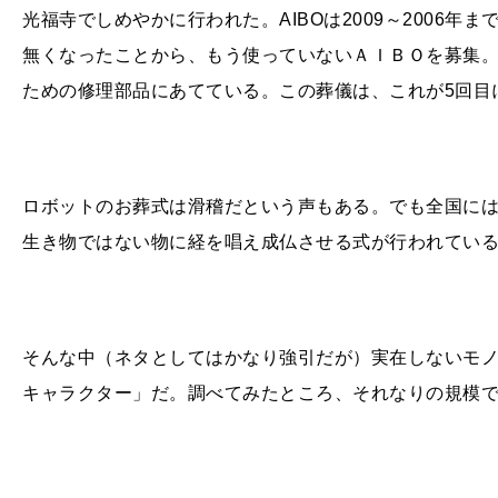
光福寺でしめやかに行われた。
AIBO
は
2009
～
2006
年ま
無くなったことから、もう使っていないＡＩＢＯを募集
ための修理部品にあてている。この葬儀は、これが
5
回目
ロボットのお葬式は滑稽だという声もある。でも全国に
生き物ではない物に経を唱え成仏させる式が行われてい
そんな中（ネタとしてはかなり強引だが）実在しないモ
キャラクター」だ。調べてみたところ、それなりの規模