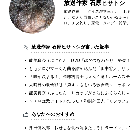
放送作家 石原ヒサトシ
放送作家 「クイズ雑学王」、「ボキ
た。なんか面白いことないかなぁ～
ロ、チヌ釣り、家電、クイズ・雑学
放送作家 石原ヒサトシが書いた記事
能美真奈（ぷにたん）DVD『恋のつなわたり』発売
ももクロがマーくん曲を詰め込んだ「田中将大」リリ
「味が決まる！」調味料博士ちゃん４選！ホームステ
大晦日の歌合戦は『第４回ももいろ歌合戦～ニッポン
能美真奈（ぷにたん）Ｈカップがさらにふくらんじゃ
ＳＡＭは元アイドルだった！和製外国人「リフラフ」
あなたへのおすすめ
津田健次郎「おせちを食べ飽きたころにラーメン」- T