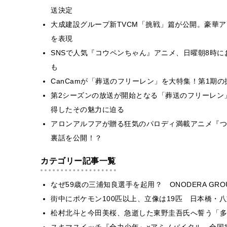
送決定
大成建設グループ新TVCM「挑戦」篇が公開。豪華
を表現
SNSで人気『コウペンちゃん』アニメ、日曜朝8時
も
CanCamが「葬送のフリーレン」を大特集！第1期
第2シーズンの放送が開始となる「葬送のフリーレン
得したその魅力に迫る
アロンアルフアが贈る狂気のパロディ満載アニメ『つ
裏話を公開！？
カテゴリー記事一覧
なぜ59歳の三浦知良選手を起用？ ONODERA GR
街中にポケモン100匹以上、立像は19匹 日本橋・八
松村北斗と今田美桜、急逝した東野圭吾氏へ誓う「多
スキマスイッチ『全力少年』×アミノバイタル 全国1