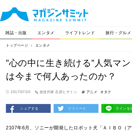
雑誌・出版
エンタメ
ライフトレンド
旅行・グルメ
トップページ
エンタメ
”心の中に生き続ける”人気マ
は今まで何人あったのか？
2017/07/20
放送作家 石原ヒサトシ
アニメ
オタク
シェアする
リツィート
ラインを
2107年
6
月、ソニーが開発したロボット犬「ＡＩＢＯ（ア