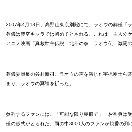
2007年
4
月
18
日、高野山東京別院にて、ラオウの葬儀「
葬儀は架空キャラでは初めてとされる。これは、主人公
アニメ映画「真救世主伝説 北斗の拳 ラオウ伝 激闘
葬儀委員長の谷村新司、ラオウの声を演じた宇梶剛士ら
まり、ラオウの冥福を祈った。
参列するファンには、「可能な限り喪服で」「お香典は
儀の形式がとられた。雨の中
3000
人のファンが焼香の列